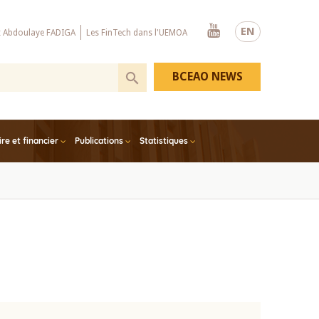
Youtube
EN
x Abdoulaye FADIGA
Les FinTech dans l'UEMOA
BCEAO NEWS
e et financier
Publications
Statistiques