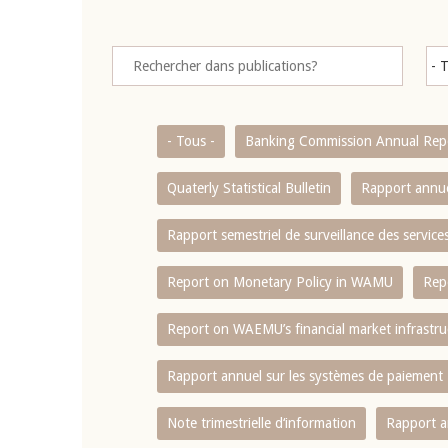
- Tous -
Banking Commission Annual Rep
Quaterly Statistical Bulletin
Rapport annue
Rapport semestriel de surveillance des servic
Report on Monetary Policy in WAMU
Rep
Report on WAEMU’s financial market infrastru
Rapport annuel sur les systèmes de paiement
Note trimestrielle d‘information
Rapport a