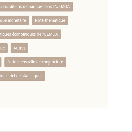
es conditions de banque dans L‘UEMOA
tique monétaire
Note thématique
istiques économiques de l‘UEMOA
que
Autres
Note mensuelle de conjoncture
rimestriel de statistiques