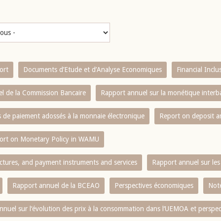
ort
Documents d’Etude et d’Analyse Economiques
Financial Incl
l de la Commission Bancaire
Rapport annuel sur la monétique inter
es de paiement adossés à la monnaie électronique
Report on deposit 
ort on Monetary Policy in WAMU
ctures, and payment instruments and services
Rapport annuel sur les 
Rapport annuel de la BCEAO
Perspectives économiques
Note
nnuel sur l‘évolution des prix à la consommation dans l‘UEMOA et perspec