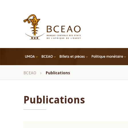
Skip
to
main
content
UMOA
BCEAO
Billets et pièces
Politique monétaire
Fil
BCEAO
Publications
d'Ariane
Publications