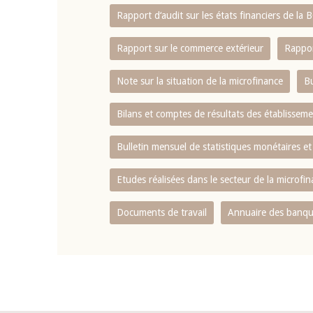
Rapport d‘audit sur les états financiers de la
Rapport sur le commerce extérieur
Rappor
Note sur la situation de la microfinance
Bu
Bilans et comptes de résultats des établissem
Bulletin mensuel de statistiques monétaires et
Etudes réalisées dans le secteur de la microfi
Documents de travail
Annuaire des banque