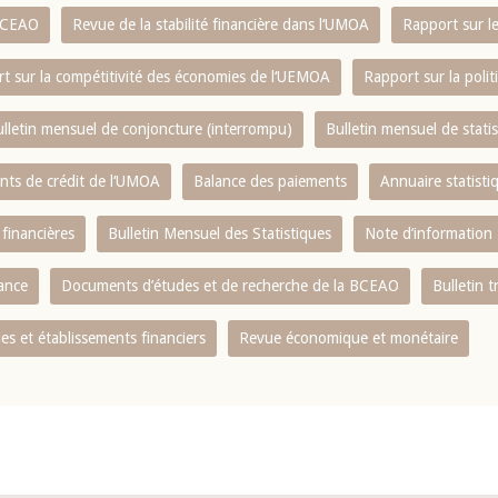
 BCEAO
Revue de la stabilité financière dans l‘UMOA
Rapport sur l
t sur la compétitivité des économies de l‘UEMOA
Rapport sur la poli
lletin mensuel de conjoncture (interrompu)
Bulletin mensuel de stat
ents de crédit de l‘UMOA
Balance des paiements
Annuaire statisti
 financières
Bulletin Mensuel des Statistiques
Note d’information
nance
Documents d’études et de recherche de la BCEAO
Bulletin t
s et établissements financiers
Revue économique et monétaire