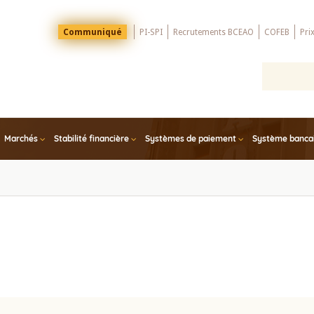
Menu
Communiqué
PI-SPI
Recrutements BCEAO
COFEB
Pri
Top
Marchés
Stabilité financière
Systèmes de paiement
Système bancair