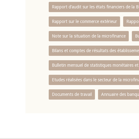
Rapport d‘audit sur les états financiers de la
Rapport sur le commerce extérieur
Rappor
Note sur la situation de la microfinance
Bu
Bilans et comptes de résultats des établissem
Bulletin mensuel de statistiques monétaires et
Etudes réalisées dans le secteur de la microfi
Documents de travail
Annuaire des banque