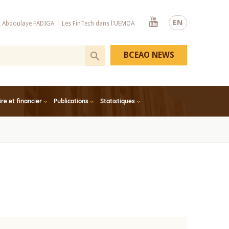
Youtube
EN
x Abdoulaye FADIGA
Les FinTech dans l'UEMOA
BCEAO NEWS
e et financier
Publications
Statistiques