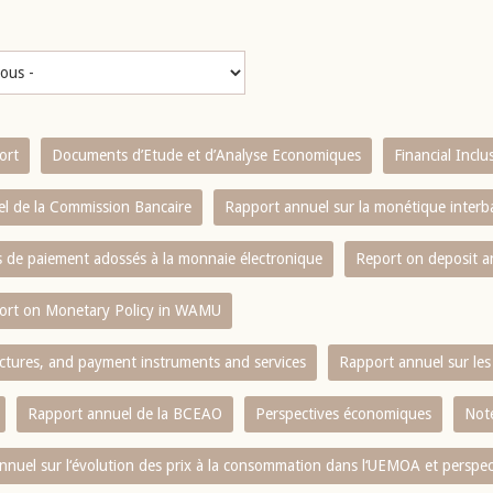
ort
Documents d’Etude et d’Analyse Economiques
Financial Incl
l de la Commission Bancaire
Rapport annuel sur la monétique inter
es de paiement adossés à la monnaie électronique
Report on deposit 
ort on Monetary Policy in WAMU
ctures, and payment instruments and services
Rapport annuel sur les 
Rapport annuel de la BCEAO
Perspectives économiques
Note
nnuel sur l‘évolution des prix à la consommation dans l‘UEMOA et perspec