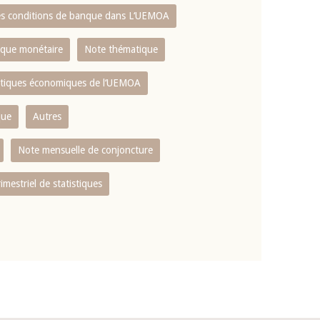
es conditions de banque dans L‘UEMOA
tique monétaire
Note thématique
istiques économiques de l‘UEMOA
que
Autres
Note mensuelle de conjoncture
rimestriel de statistiques