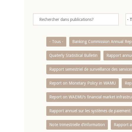
- Tous -
Banking Commission Annual Rep
Quaterly Statistical Bulletin
Rapport annue
Rapport semestriel de surveillance des servic
Report on Monetary Policy in WAMU
Rep
Report on WAEMU’s financial market infrastru
Rapport annuel sur les systèmes de paiement
Note trimestrielle d‘information
Rapport a