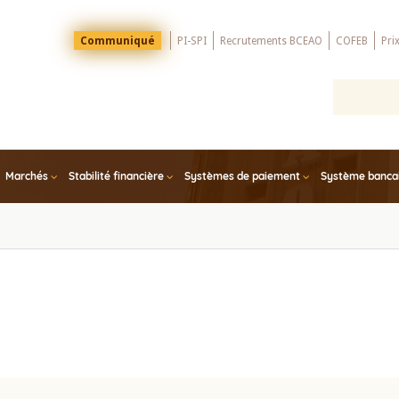
Menu
Communiqué
PI-SPI
Recrutements BCEAO
COFEB
Pri
Top
Marchés
Stabilité financière
Systèmes de paiement
Système bancair