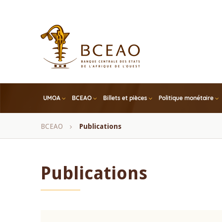
Skip
to
main
content
UMOA
BCEAO
Billets et pièces
Politique monétaire
Fil
BCEAO
Publications
d'Ariane
Publications