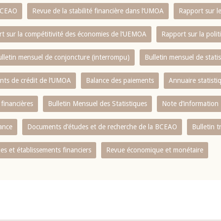
 BCEAO
Revue de la stabilité financière dans l‘UMOA
Rapport sur l
t sur la compétitivité des économies de l‘UEMOA
Rapport sur la poli
lletin mensuel de conjoncture (interrompu)
Bulletin mensuel de stat
ents de crédit de l‘UMOA
Balance des paiements
Annuaire statisti
 financières
Bulletin Mensuel des Statistiques
Note d’information
nance
Documents d’études et de recherche de la BCEAO
Bulletin t
s et établissements financiers
Revue économique et monétaire