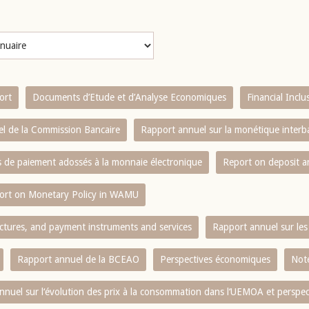
ort
Documents d’Etude et d’Analyse Economiques
Financial Incl
l de la Commission Bancaire
Rapport annuel sur la monétique inter
es de paiement adossés à la monnaie électronique
Report on deposit 
ort on Monetary Policy in WAMU
ctures, and payment instruments and services
Rapport annuel sur les 
Rapport annuel de la BCEAO
Perspectives économiques
Note
nnuel sur l‘évolution des prix à la consommation dans l‘UEMOA et perspec