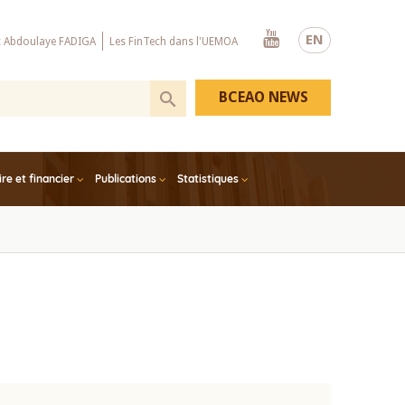
Youtube
EN
x Abdoulaye FADIGA
Les FinTech dans l'UEMOA
BCEAO NEWS
e et financier
Publications
Statistiques