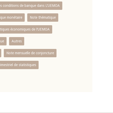
es conditions de banque dans L‘UEMOA
tique monétaire
Note thématique
istiques économiques de l‘UEMOA
que
Autres
Note mensuelle de conjoncture
rimestriel de statistiques