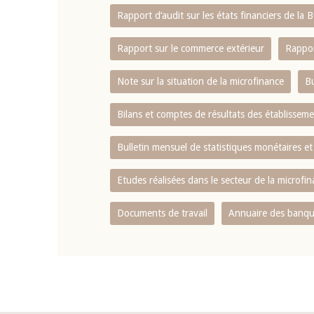
Rapport d‘audit sur les états financiers de la
Rapport sur le commerce extérieur
Rappor
Note sur la situation de la microfinance
Bu
Bilans et comptes de résultats des établissem
Bulletin mensuel de statistiques monétaires et
Etudes réalisées dans le secteur de la microfi
Documents de travail
Annuaire des banque