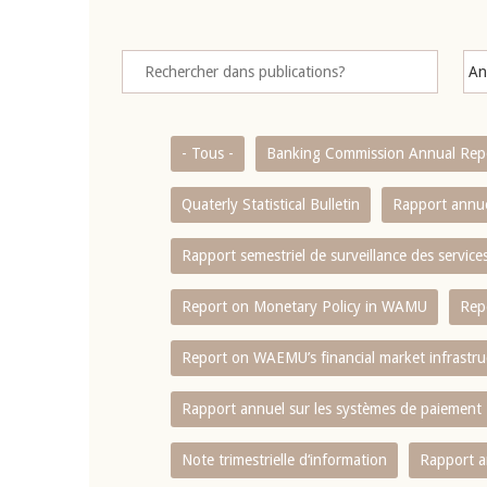
- Tous -
Banking Commission Annual Rep
Quaterly Statistical Bulletin
Rapport annue
Rapport semestriel de surveillance des servic
Report on Monetary Policy in WAMU
Rep
Report on WAEMU’s financial market infrastru
Rapport annuel sur les systèmes de paiement
Note trimestrielle d‘information
Rapport a