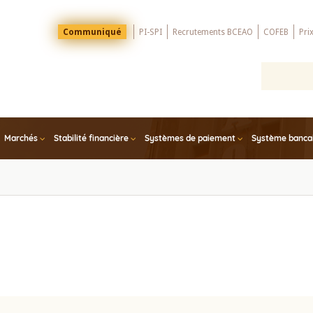
Menu
Communiqué
PI-SPI
Recrutements BCEAO
COFEB
Pri
Top
Marchés
Stabilité financière
Systèmes de paiement
Système bancair