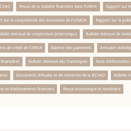
 BCEAO
Revue de la stabilité financière dans l‘UMOA
Rapport sur l
t sur la compétitivité des économies de l‘UEMOA
Rapport sur la poli
lletin mensuel de conjoncture (interrompu)
Bulletin mensuel de stat
ents de crédit de l‘UMOA
Balance des paiements
Annuaire statisti
 financières
Bulletin Mensuel des Statistiques
Note d’information
nance
Documents d’études et de recherche de la BCEAO
Bulletin t
s et établissements financiers
Revue économique et monétaire