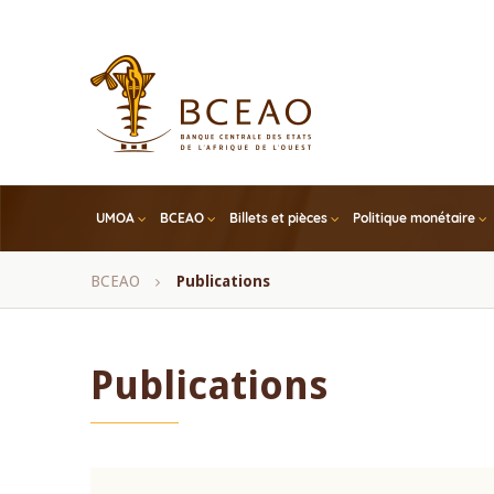
Skip
to
main
content
UMOA
BCEAO
Billets et pièces
Politique monétaire
Fil
BCEAO
Publications
d'Ariane
Publications