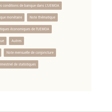
es conditions de banque dans L‘UEMOA
tique monétaire
Note thématique
istiques économiques de l‘UEMOA
que
Autres
Note mensuelle de conjoncture
rimestriel de statistiques