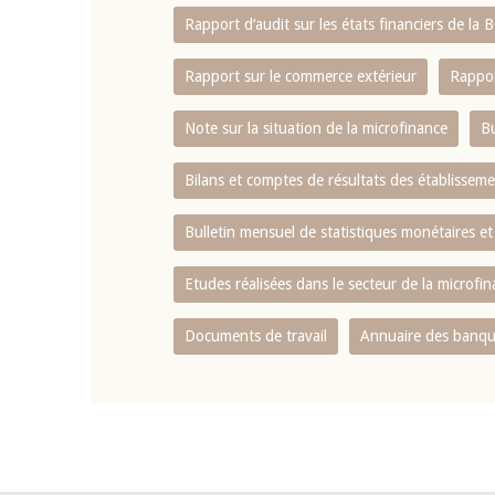
Rapport d‘audit sur les états financiers de la
Rapport sur le commerce extérieur
Rappor
Note sur la situation de la microfinance
Bu
Bilans et comptes de résultats des établissem
Bulletin mensuel de statistiques monétaires et
Etudes réalisées dans le secteur de la microfi
Documents de travail
Annuaire des banque