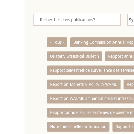
- Tous -
Banking Commission Annual Rep
Quaterly Statistical Bulletin
Rapport annue
Rapport semestriel de surveillance des servic
Report on Monetary Policy in WAMU
Rep
Report on WAEMU’s financial market infrastru
Rapport annuel sur les systèmes de paiement
Note trimestrielle d‘information
Rapport a