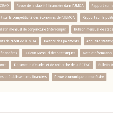
 BCEAO
Revue de la stabilité financière dans l‘UMOA
Rapport sur l
t sur la compétitivité des économies de l‘UEMOA
Rapport sur la poli
lletin mensuel de conjoncture (interrompu)
Bulletin mensuel de stat
ents de crédit de l‘UMOA
Balance des paiements
Annuaire statisti
 financières
Bulletin Mensuel des Statistiques
Note d’information
nance
Documents d’études et de recherche de la BCEAO
Bulletin t
s et établissements financiers
Revue économique et monétaire