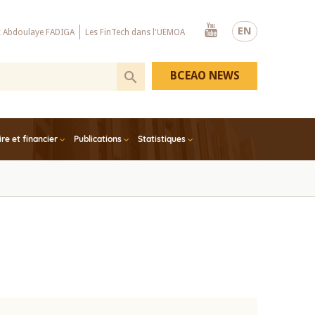
Youtube
EN
x Abdoulaye FADIGA
Les FinTech dans l'UEMOA
BCEAO NEWS
e et financier
Publications
Statistiques