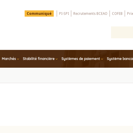
Menu
Communiqué
PI-SPI
Recrutements BCEAO
COFEB
Pri
Top
Marchés
Stabilité financière
Systèmes de paiement
Système bancair