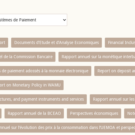
ort
Documents d’Etude et d’Analyse Economiques
Financial Incl
l de la Commission Bancaire
Rapport annuel sur la monétique inter
es de paiement adossés à la monnaie électronique
Report on deposit 
ort on Monetary Policy in WAMU
ctures, and payment instruments and services
Rapport annuel sur les 
Rapport annuel de la BCEAO
Perspectives économiques
Note
nnuel sur l‘évolution des prix à la consommation dans l‘UEMOA et perspec