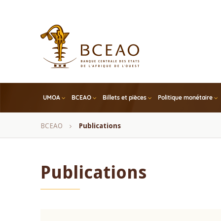
Skip
to
main
content
UMOA
BCEAO
Billets et pièces
Politique monétaire
Fil
BCEAO
Publications
d'Ariane
Publications