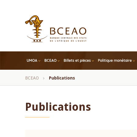
Skip
to
main
content
UMOA
BCEAO
Billets et pièces
Politique monétaire
Fil
BCEAO
Publications
d'Ariane
Publications