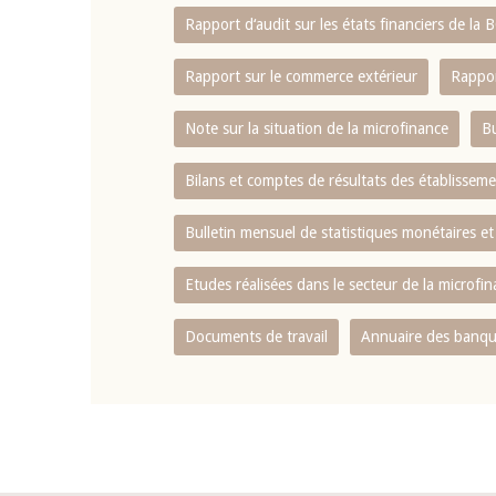
Rapport d‘audit sur les états financiers de la
Rapport sur le commerce extérieur
Rappor
Note sur la situation de la microfinance
Bu
Bilans et comptes de résultats des établissem
Bulletin mensuel de statistiques monétaires et
Etudes réalisées dans le secteur de la microfi
Documents de travail
Annuaire des banque