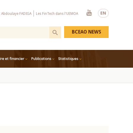
Youtube
EN
x Abdoulaye FADIGA
Les FinTech dans l'UEMOA
BCEAO NEWS
e et financier
Publications
Statistiques