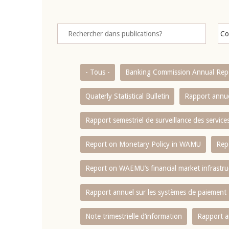
- Tous -
Banking Commission Annual Rep
Quaterly Statistical Bulletin
Rapport annue
Rapport semestriel de surveillance des servic
Report on Monetary Policy in WAMU
Rep
Report on WAEMU’s financial market infrastru
Rapport annuel sur les systèmes de paiement
Note trimestrielle d‘information
Rapport a