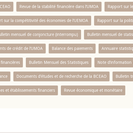
 BCEAO
Revue de la stabilité financière dans l‘UMOA
Rapport sur l
t sur la compétitivité des économies de l‘UEMOA
Rapport sur la poli
lletin mensuel de conjoncture (interrompu)
Bulletin mensuel de stat
ents de crédit de l‘UMOA
Balance des paiements
Annuaire statisti
 financières
Bulletin Mensuel des Statistiques
Note d’information
nance
Documents d’études et de recherche de la BCEAO
Bulletin t
s et établissements financiers
Revue économique et monétaire