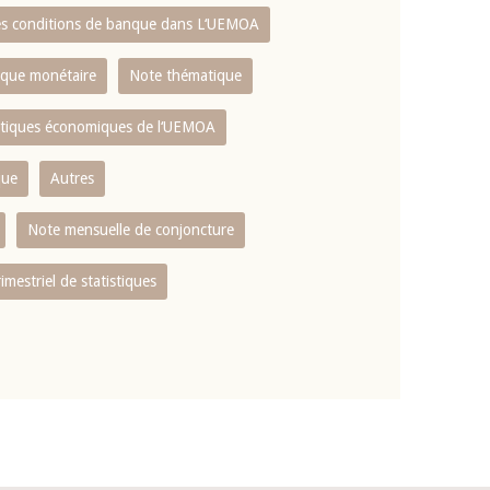
es conditions de banque dans L‘UEMOA
tique monétaire
Note thématique
istiques économiques de l‘UEMOA
que
Autres
Note mensuelle de conjoncture
rimestriel de statistiques