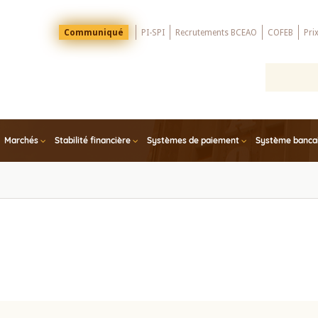
Menu
Communiqué
PI-SPI
Recrutements BCEAO
COFEB
Pri
Top
Marchés
Stabilité financière
Systèmes de paiement
Système bancair