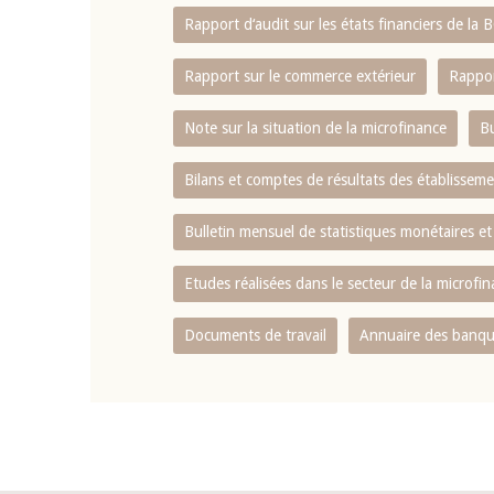
Rapport d‘audit sur les états financiers de la
Rapport sur le commerce extérieur
Rappor
Note sur la situation de la microfinance
Bu
Bilans et comptes de résultats des établissem
Bulletin mensuel de statistiques monétaires et
Etudes réalisées dans le secteur de la microfi
Documents de travail
Annuaire des banque