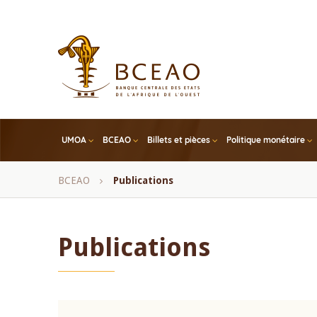
Skip
to
main
content
UMOA
BCEAO
Billets et pièces
Politique monétaire
Fil
BCEAO
Publications
d'Ariane
Publications