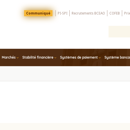
Menu
Communiqué
PI-SPI
Recrutements BCEAO
COFEB
Pri
Top
Marchés
Stabilité financière
Systèmes de paiement
Système bancair