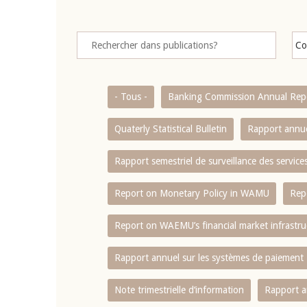
- Tous -
Banking Commission Annual Rep
Quaterly Statistical Bulletin
Rapport annue
Rapport semestriel de surveillance des servic
Report on Monetary Policy in WAMU
Rep
Report on WAEMU’s financial market infrastru
Rapport annuel sur les systèmes de paiement
Note trimestrielle d‘information
Rapport a