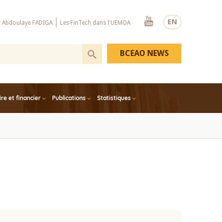
Youtube
EN
x Abdoulaye FADIGA
Les FinTech dans l'UEMOA
BCEAO NEWS
e et financier
Publications
Statistiques