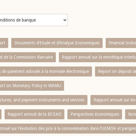
ort
Documents d’Etude et d’Analyse Economiques
Financial Incl
l de la Commission Bancaire
Rapport annuel sur la monétique inter
es de paiement adossés à la monnaie électronique
Report on deposit 
ort on Monetary Policy in WAMU
ctures, and payment instruments and services
Rapport annuel sur les 
Rapport annuel de la BCEAO
Perspectives économiques
Note
nnuel sur l‘évolution des prix à la consommation dans l‘UEMOA et perspec