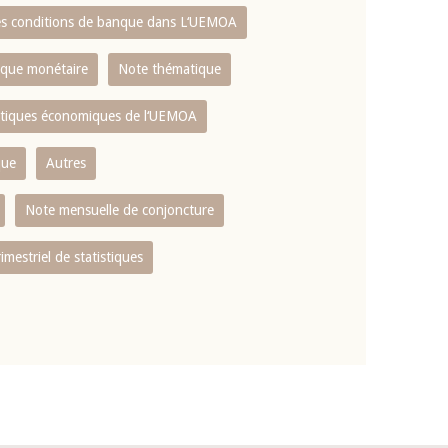
es conditions de banque dans L‘UEMOA
tique monétaire
Note thématique
istiques économiques de l‘UEMOA
que
Autres
Note mensuelle de conjoncture
rimestriel de statistiques