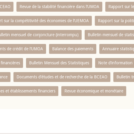
 BCEAO
Revue de la stabilité financière dans l‘UMOA
Rapport sur l
t sur la compétitivité des économies de l‘UEMOA
Rapport sur la poli
lletin mensuel de conjoncture (interrompu)
Bulletin mensuel de stat
ents de crédit de l‘UMOA
Balance des paiements
Annuaire statisti
 financières
Bulletin Mensuel des Statistiques
Note d’information
nance
Documents d’études et de recherche de la BCEAO
Bulletin t
s et établissements financiers
Revue économique et monétaire