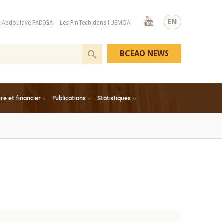
Youtube
EN
x Abdoulaye FADIGA
Les FinTech dans l'UEMOA
BCEAO NEWS
e et financier
Publications
Statistiques