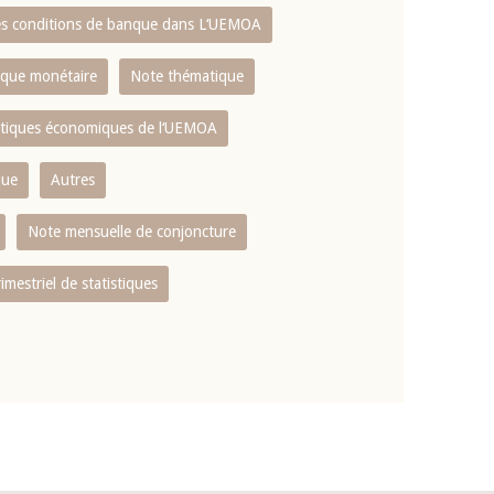
es conditions de banque dans L‘UEMOA
tique monétaire
Note thématique
istiques économiques de l‘UEMOA
que
Autres
Note mensuelle de conjoncture
rimestriel de statistiques