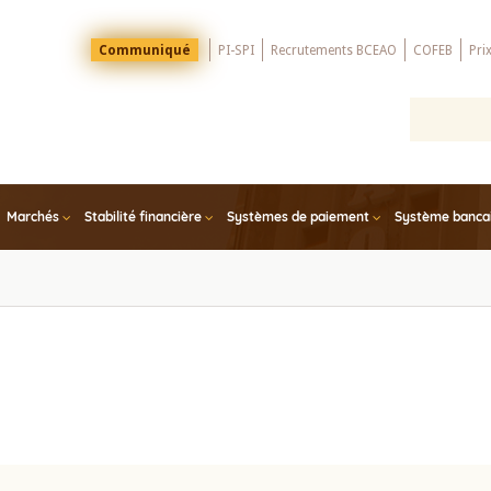
Menu
Communiqué
PI-SPI
Recrutements BCEAO
COFEB
Pri
Top
Marchés
Stabilité financière
Systèmes de paiement
Système bancair