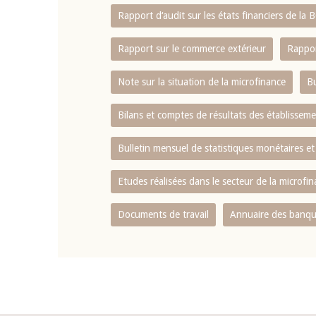
Rapport d‘audit sur les états financiers de la
Rapport sur le commerce extérieur
Rappor
Note sur la situation de la microfinance
Bu
Bilans et comptes de résultats des établissem
Bulletin mensuel de statistiques monétaires et
Etudes réalisées dans le secteur de la microfi
Documents de travail
Annuaire des banque