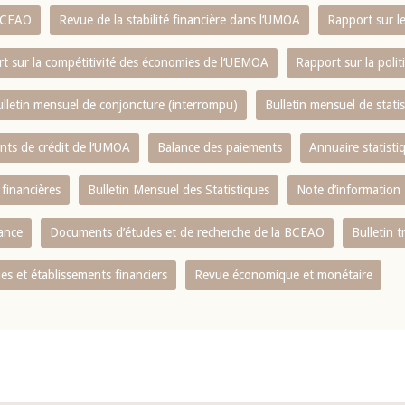
 BCEAO
Revue de la stabilité financière dans l‘UMOA
Rapport sur l
t sur la compétitivité des économies de l‘UEMOA
Rapport sur la poli
lletin mensuel de conjoncture (interrompu)
Bulletin mensuel de stat
ents de crédit de l‘UMOA
Balance des paiements
Annuaire statisti
 financières
Bulletin Mensuel des Statistiques
Note d’information
nance
Documents d’études et de recherche de la BCEAO
Bulletin t
s et établissements financiers
Revue économique et monétaire