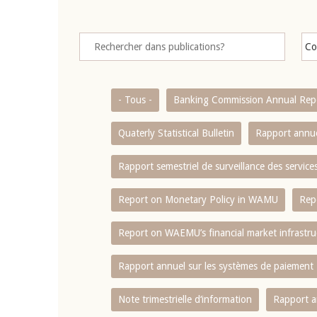
- Tous -
Banking Commission Annual Rep
Quaterly Statistical Bulletin
Rapport annue
Rapport semestriel de surveillance des servic
Report on Monetary Policy in WAMU
Rep
Report on WAEMU’s financial market infrastru
Rapport annuel sur les systèmes de paiement
Note trimestrielle d‘information
Rapport a