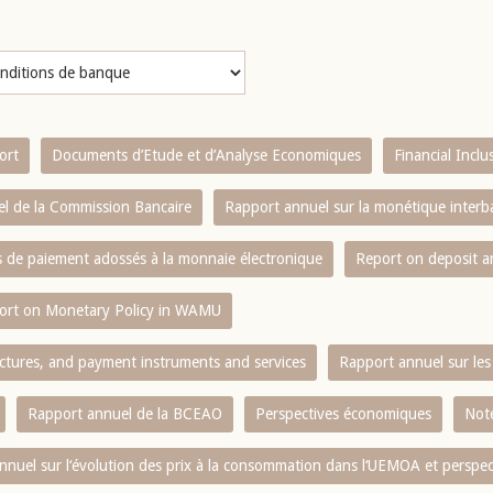
ort
Documents d’Etude et d’Analyse Economiques
Financial Incl
l de la Commission Bancaire
Rapport annuel sur la monétique inter
es de paiement adossés à la monnaie électronique
Report on deposit 
ort on Monetary Policy in WAMU
ctures, and payment instruments and services
Rapport annuel sur les 
Rapport annuel de la BCEAO
Perspectives économiques
Note
nnuel sur l‘évolution des prix à la consommation dans l‘UEMOA et perspec