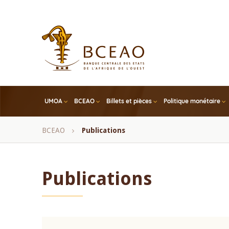
Skip
to
main
content
UMOA
BCEAO
Billets et pièces
Politique monétaire
Fil
BCEAO
Publications
d'Ariane
Publications