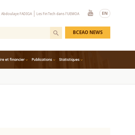
Youtube
EN
x Abdoulaye FADIGA
Les FinTech dans l'UEMOA
BCEAO NEWS
e et financier
Publications
Statistiques