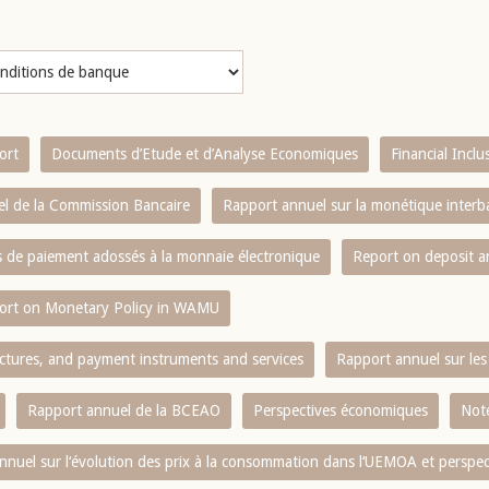
ort
Documents d’Etude et d’Analyse Economiques
Financial Incl
l de la Commission Bancaire
Rapport annuel sur la monétique inter
es de paiement adossés à la monnaie électronique
Report on deposit 
ort on Monetary Policy in WAMU
ctures, and payment instruments and services
Rapport annuel sur les 
Rapport annuel de la BCEAO
Perspectives économiques
Note
nnuel sur l‘évolution des prix à la consommation dans l‘UEMOA et perspec