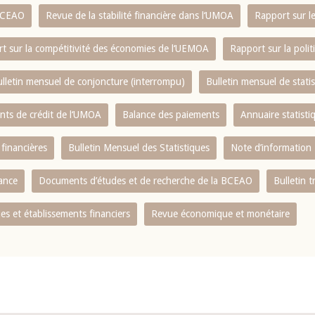
 BCEAO
Revue de la stabilité financière dans l‘UMOA
Rapport sur l
t sur la compétitivité des économies de l‘UEMOA
Rapport sur la poli
lletin mensuel de conjoncture (interrompu)
Bulletin mensuel de stat
ents de crédit de l‘UMOA
Balance des paiements
Annuaire statisti
 financières
Bulletin Mensuel des Statistiques
Note d’information
nance
Documents d’études et de recherche de la BCEAO
Bulletin t
s et établissements financiers
Revue économique et monétaire