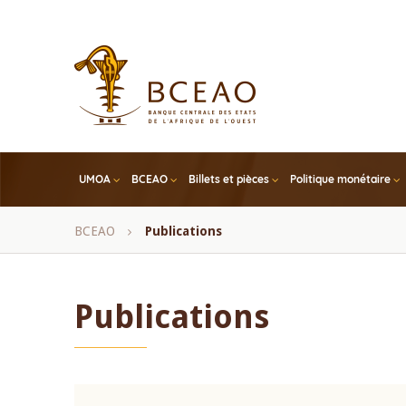
Skip
to
main
content
UMOA
BCEAO
Billets et pièces
Politique monétaire
Fil
BCEAO
Publications
d'Ariane
Publications