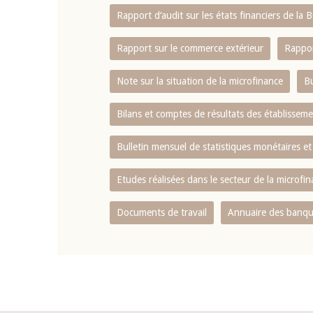
Rapport d‘audit sur les états financiers de la
Rapport sur le commerce extérieur
Rappor
Note sur la situation de la microfinance
Bu
Bilans et comptes de résultats des établissem
Bulletin mensuel de statistiques monétaires et
Etudes réalisées dans le secteur de la microfi
Documents de travail
Annuaire des banque