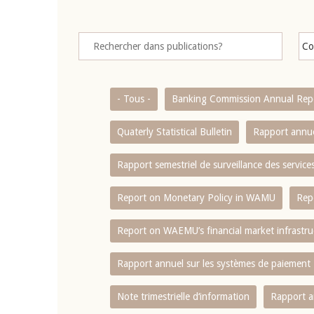
- Tous -
Banking Commission Annual Rep
Quaterly Statistical Bulletin
Rapport annue
Rapport semestriel de surveillance des servic
Report on Monetary Policy in WAMU
Rep
Report on WAEMU’s financial market infrastru
Rapport annuel sur les systèmes de paiement
Note trimestrielle d‘information
Rapport a