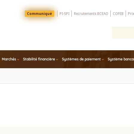
Menu
Communiqué
PI-SPI
Recrutements BCEAO
COFEB
Pri
Top
Marchés
Stabilité financière
Systèmes de paiement
Système bancair