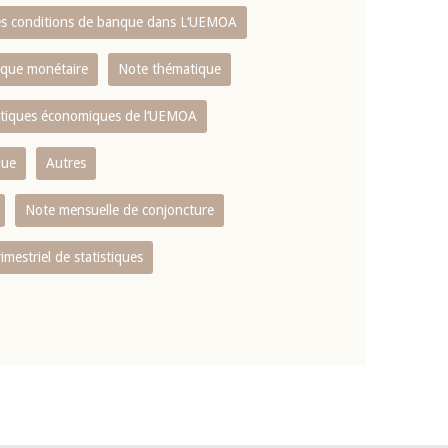
es conditions de banque dans L‘UEMOA
tique monétaire
Note thématique
istiques économiques de l‘UEMOA
que
Autres
Note mensuelle de conjoncture
rimestriel de statistiques