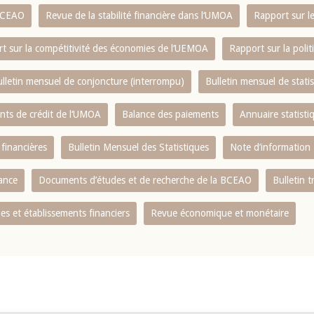
 BCEAO
Revue de la stabilité financière dans l‘UMOA
Rapport sur l
t sur la compétitivité des économies de l‘UEMOA
Rapport sur la poli
lletin mensuel de conjoncture (interrompu)
Bulletin mensuel de stat
ents de crédit de l‘UMOA
Balance des paiements
Annuaire statisti
 financières
Bulletin Mensuel des Statistiques
Note d’information
nance
Documents d’études et de recherche de la BCEAO
Bulletin t
s et établissements financiers
Revue économique et monétaire