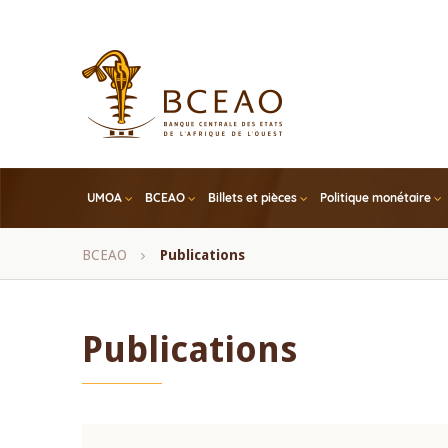
Skip
to
main
content
UMOA
BCEAO
Billets et pièces
Politique monétaire
Fil
BCEAO
Publications
d'Ariane
Publications