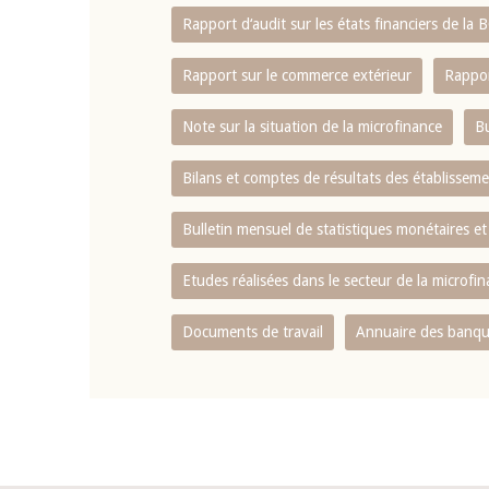
Rapport d‘audit sur les états financiers de la
Rapport sur le commerce extérieur
Rappor
Note sur la situation de la microfinance
Bu
Bilans et comptes de résultats des établissem
Bulletin mensuel de statistiques monétaires et
Etudes réalisées dans le secteur de la microfi
Documents de travail
Annuaire des banque