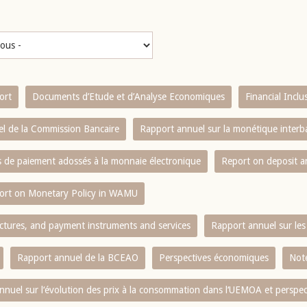
ort
Documents d’Etude et d’Analyse Economiques
Financial Incl
l de la Commission Bancaire
Rapport annuel sur la monétique inter
es de paiement adossés à la monnaie électronique
Report on deposit 
ort on Monetary Policy in WAMU
ctures, and payment instruments and services
Rapport annuel sur les 
Rapport annuel de la BCEAO
Perspectives économiques
Note
nnuel sur l‘évolution des prix à la consommation dans l‘UEMOA et perspec