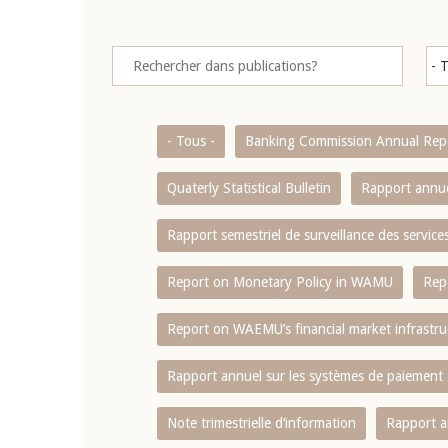
- Tous -
Banking Commission Annual Rep
Quaterly Statistical Bulletin
Rapport annue
Rapport semestriel de surveillance des servic
Report on Monetary Policy in WAMU
Rep
Report on WAEMU’s financial market infrastru
Rapport annuel sur les systèmes de paiement
Note trimestrielle d‘information
Rapport a