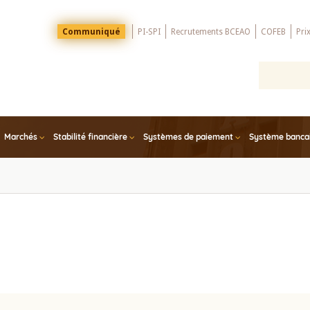
Menu
Communiqué
PI-SPI
Recrutements BCEAO
COFEB
Pri
Top
Marchés
Stabilité financière
Systèmes de paiement
Système bancair