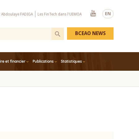
Youtube
EN
x Abdoulaye FADIGA
Les FinTech dans l'UEMOA
BCEAO NEWS
e et financier
Publications
Statistiques