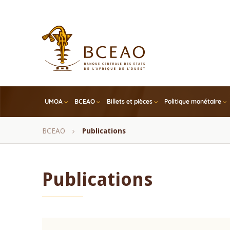
Skip
to
main
content
UMOA
BCEAO
Billets et pièces
Politique monétaire
Fil
BCEAO
Publications
d'Ariane
Publications