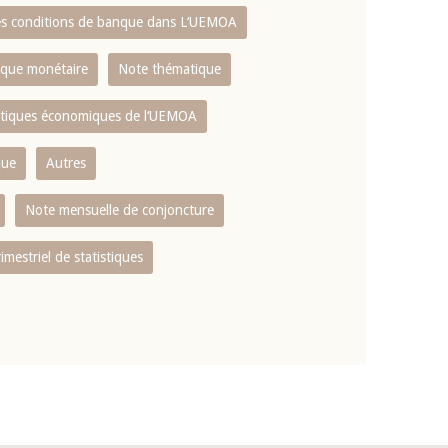
es conditions de banque dans L‘UEMOA
tique monétaire
Note thématique
istiques économiques de l‘UEMOA
que
Autres
Note mensuelle de conjoncture
rimestriel de statistiques