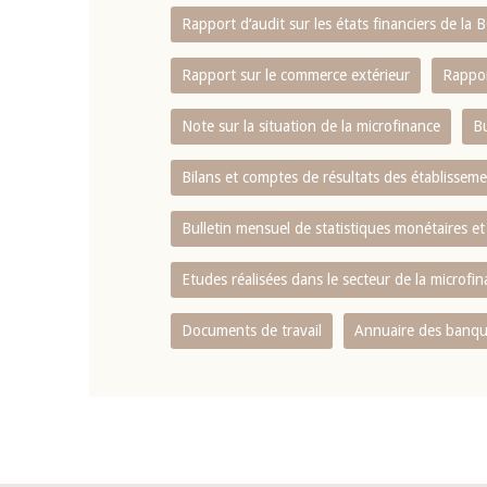
Rapport d‘audit sur les états financiers de la
Rapport sur le commerce extérieur
Rappor
Note sur la situation de la microfinance
Bu
Bilans et comptes de résultats des établissem
Bulletin mensuel de statistiques monétaires et
Etudes réalisées dans le secteur de la microfi
Documents de travail
Annuaire des banque