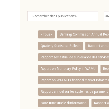
- Tous -
Banking Commission Annual Rep
Quaterly Statistical Bulletin
Rapport annue
Rapport semestriel de surveillance des servic
Report on Monetary Policy in WAMU
Rep
Report on WAEMU’s financial market infrastru
Rapport annuel sur les systèmes de paiement
Note trimestrielle d‘information
Rapport a