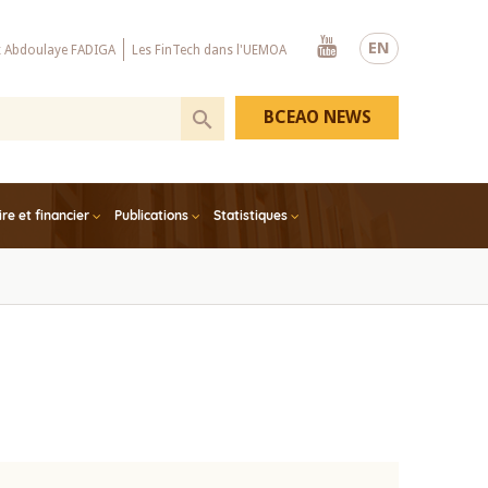
Youtube
EN
x Abdoulaye FADIGA
Les FinTech dans l'UEMOA
BCEAO NEWS
e et financier
Publications
Statistiques