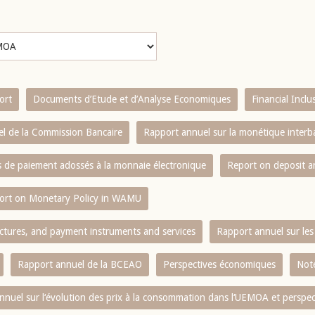
ort
Documents d’Etude et d’Analyse Economiques
Financial Incl
l de la Commission Bancaire
Rapport annuel sur la monétique inter
es de paiement adossés à la monnaie électronique
Report on deposit 
ort on Monetary Policy in WAMU
ctures, and payment instruments and services
Rapport annuel sur les 
Rapport annuel de la BCEAO
Perspectives économiques
Note
nnuel sur l‘évolution des prix à la consommation dans l‘UEMOA et perspec