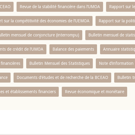
 BCEAO
Revue de la stabilité financière dans l‘UMOA
Rapport sur l
t sur la compétitivité des économies de l‘UEMOA
Rapport sur la poli
lletin mensuel de conjoncture (interrompu)
Bulletin mensuel de stat
ents de crédit de l‘UMOA
Balance des paiements
Annuaire statisti
 financières
Bulletin Mensuel des Statistiques
Note d’information
nance
Documents d’études et de recherche de la BCEAO
Bulletin t
s et établissements financiers
Revue économique et monétaire