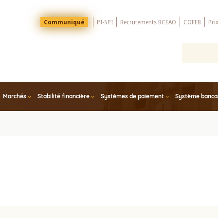
Menu
Communiqué
PI-SPI
Recrutements BCEAO
COFEB
Pri
Top
Marchés
Stabilité financière
Systèmes de paiement
Système bancair