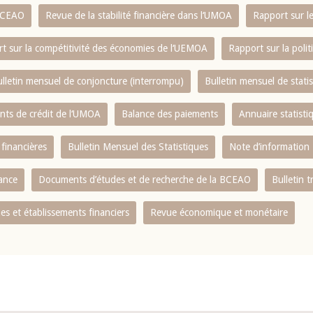
 BCEAO
Revue de la stabilité financière dans l‘UMOA
Rapport sur l
t sur la compétitivité des économies de l‘UEMOA
Rapport sur la poli
lletin mensuel de conjoncture (interrompu)
Bulletin mensuel de stat
ents de crédit de l‘UMOA
Balance des paiements
Annuaire statisti
 financières
Bulletin Mensuel des Statistiques
Note d’information
nance
Documents d’études et de recherche de la BCEAO
Bulletin t
s et établissements financiers
Revue économique et monétaire