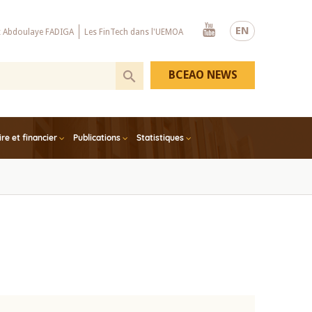
Youtube
EN
x Abdoulaye FADIGA
Les FinTech dans l'UEMOA
BCEAO NEWS
e et financier
Publications
Statistiques