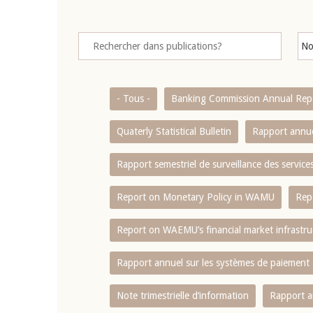
- Tous -
Banking Commission Annual Rep
Quaterly Statistical Bulletin
Rapport annue
Rapport semestriel de surveillance des servic
Report on Monetary Policy in WAMU
Rep
Report on WAEMU’s financial market infrastru
Rapport annuel sur les systèmes de paiement
Note trimestrielle d‘information
Rapport a