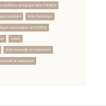
es conditions de banque dans L‘UEMOA
tique monétaire
Note thématique
istiques économiques de l‘UEMOA
que
Autres
Note mensuelle de conjoncture
rimestriel de statistiques