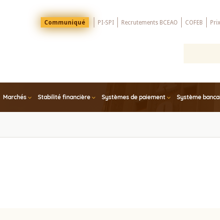
Menu
Communiqué
PI-SPI
Recrutements BCEAO
COFEB
Pri
Top
Marchés
Stabilité financière
Systèmes de paiement
Système bancair