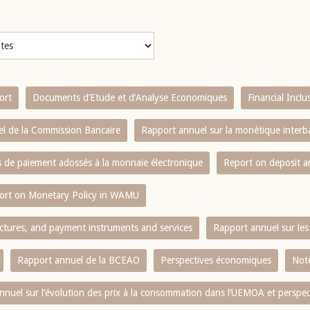
ort
Documents d’Etude et d’Analyse Economiques
Financial Incl
l de la Commission Bancaire
Rapport annuel sur la monétique inter
es de paiement adossés à la monnaie électronique
Report on deposit 
ort on Monetary Policy in WAMU
ctures, and payment instruments and services
Rapport annuel sur les 
Rapport annuel de la BCEAO
Perspectives économiques
Note
nnuel sur l‘évolution des prix à la consommation dans l‘UEMOA et perspec