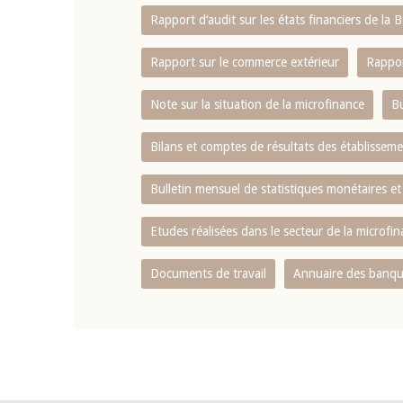
Rapport d‘audit sur les états financiers de la
Rapport sur le commerce extérieur
Rappor
Note sur la situation de la microfinance
Bu
Bilans et comptes de résultats des établissem
Bulletin mensuel de statistiques monétaires et
Etudes réalisées dans le secteur de la microfi
Documents de travail
Annuaire des banque