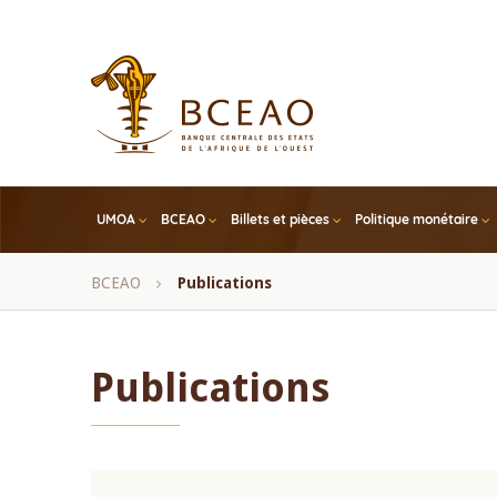
Skip
to
main
content
UMOA
BCEAO
Billets et pièces
Politique monétaire
Fil
BCEAO
Publications
d'Ariane
Publications