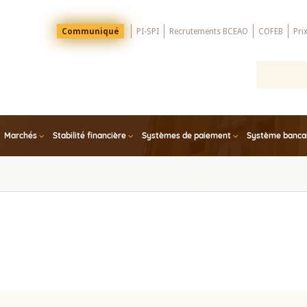
Menu
Communiqué
PI-SPI
Recrutements BCEAO
COFEB
Pri
Top
Marchés
Stabilité financière
Systèmes de paiement
Système bancair