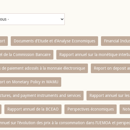
ort
Documents d’Etude et d’Analyse Economiques
Financial Incl
l de la Commission Bancaire
Rapport annuel sur la monétique inter
es de paiement adossés à la monnaie électronique
Report on deposit 
ort on Monetary Policy in WAMU
ctures, and payment instruments and services
Rapport annuel sur les 
Rapport annuel de la BCEAO
Perspectives économiques
Note
nnuel sur l‘évolution des prix à la consommation dans l‘UEMOA et perspec