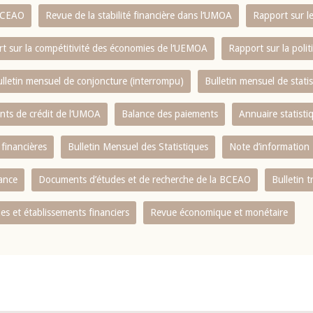
 BCEAO
Revue de la stabilité financière dans l‘UMOA
Rapport sur l
t sur la compétitivité des économies de l‘UEMOA
Rapport sur la poli
lletin mensuel de conjoncture (interrompu)
Bulletin mensuel de stat
ents de crédit de l‘UMOA
Balance des paiements
Annuaire statisti
 financières
Bulletin Mensuel des Statistiques
Note d’information
nance
Documents d’études et de recherche de la BCEAO
Bulletin t
s et établissements financiers
Revue économique et monétaire