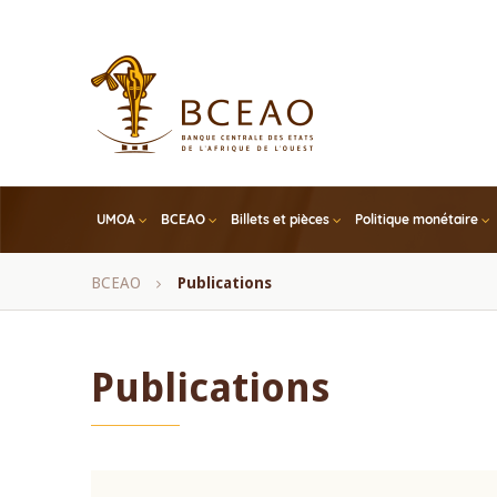
Skip
to
main
content
UMOA
BCEAO
Billets et pièces
Politique monétaire
Fil
BCEAO
Publications
d'Ariane
Publications