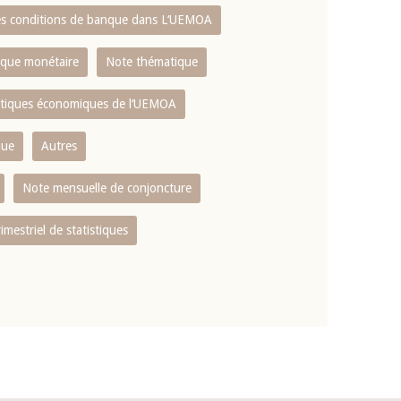
es conditions de banque dans L‘UEMOA
tique monétaire
Note thématique
istiques économiques de l‘UEMOA
que
Autres
Note mensuelle de conjoncture
rimestriel de statistiques