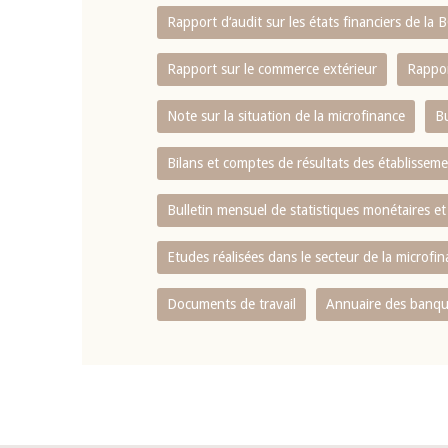
Rapport d‘audit sur les états financiers de la
Rapport sur le commerce extérieur
Rappor
Note sur la situation de la microfinance
Bu
Bilans et comptes de résultats des établissem
Bulletin mensuel de statistiques monétaires et
Etudes réalisées dans le secteur de la microfi
Documents de travail
Annuaire des banque