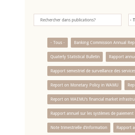
- Tous -
Banking Commission Annual Rep
Quaterly Statistical Bulletin
Rapport annue
Rapport semestriel de surveillance des servic
Report on Monetary Policy in WAMU
Rep
Report on WAEMU’s financial market infrastru
Rapport annuel sur les systèmes de paiement
Note trimestrielle d‘information
Rapport a