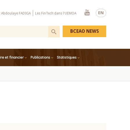
Youtube
EN
x Abdoulaye FADIGA
Les FinTech dans l'UEMOA
BCEAO NEWS
e et financier
Publications
Statistiques