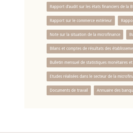
Rapport d‘audit sur les états financiers de la
Rapport sur le commerce extérieur
Rappor
Note sur la situation de la microfinance
Bu
Bilans et comptes de résultats des établissem
Bulletin mensuel de statistiques monétaires et
Etudes réalisées dans le secteur de la microfi
Documents de travail
Annuaire des banque