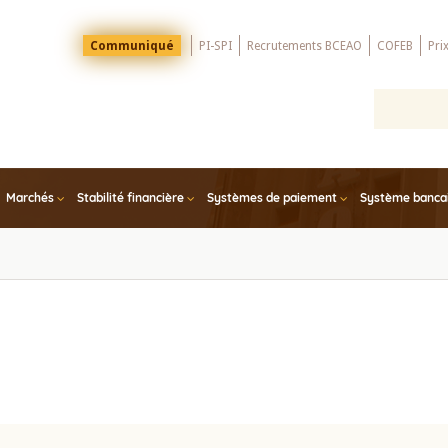
Menu
Communiqué
PI-SPI
Recrutements BCEAO
COFEB
Pri
Top
Marchés
Stabilité financière
Systèmes de paiement
Système bancair