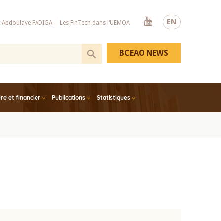
Youtube
EN
x Abdoulaye FADIGA
Les FinTech dans l'UEMOA
BCEAO NEWS
e et financier
Publications
Statistiques