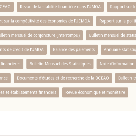
 BCEAO
Revue de la stabilité financière dans l‘UMOA
Rapport sur l
t sur la compétitivité des économies de l‘UEMOA
Rapport sur la poli
lletin mensuel de conjoncture (interrompu)
Bulletin mensuel de stat
ents de crédit de l‘UMOA
Balance des paiements
Annuaire statisti
 financières
Bulletin Mensuel des Statistiques
Note d’information
nance
Documents d’études et de recherche de la BCEAO
Bulletin t
s et établissements financiers
Revue économique et monétaire