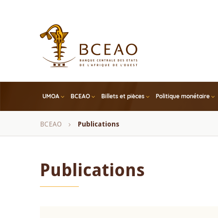
Skip
to
main
content
UMOA
BCEAO
Billets et pièces
Politique monétaire
Fil
BCEAO
Publications
d'Ariane
Publications