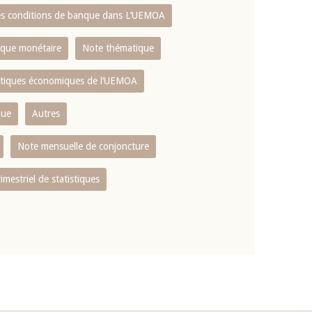
es conditions de banque dans L‘UEMOA
tique monétaire
Note thématique
istiques économiques de l‘UEMOA
que
Autres
Note mensuelle de conjoncture
rimestriel de statistiques