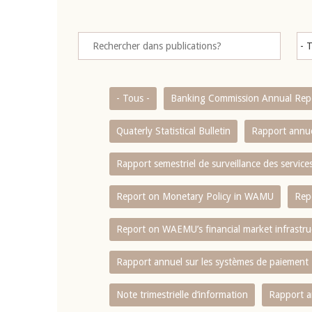
- Tous -
Banking Commission Annual Rep
Quaterly Statistical Bulletin
Rapport annue
Rapport semestriel de surveillance des servic
Report on Monetary Policy in WAMU
Rep
Report on WAEMU’s financial market infrastru
Rapport annuel sur les systèmes de paiement
Note trimestrielle d‘information
Rapport a