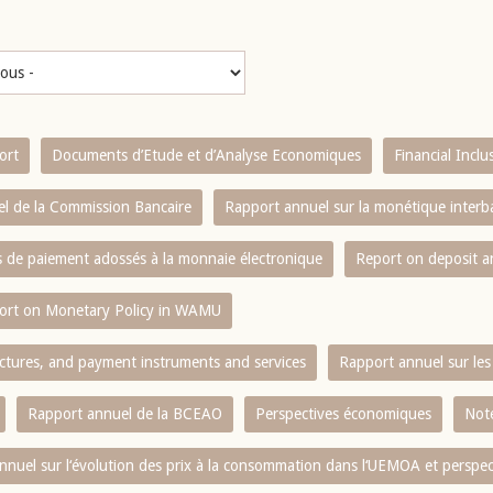
ort
Documents d’Etude et d’Analyse Economiques
Financial Incl
l de la Commission Bancaire
Rapport annuel sur la monétique inter
es de paiement adossés à la monnaie électronique
Report on deposit 
ort on Monetary Policy in WAMU
ctures, and payment instruments and services
Rapport annuel sur les 
Rapport annuel de la BCEAO
Perspectives économiques
Note
nnuel sur l‘évolution des prix à la consommation dans l‘UEMOA et perspec