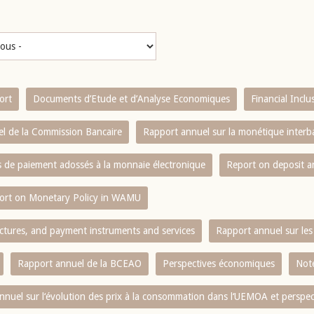
ort
Documents d’Etude et d’Analyse Economiques
Financial Incl
l de la Commission Bancaire
Rapport annuel sur la monétique inter
es de paiement adossés à la monnaie électronique
Report on deposit 
ort on Monetary Policy in WAMU
ctures, and payment instruments and services
Rapport annuel sur les 
Rapport annuel de la BCEAO
Perspectives économiques
Note
nnuel sur l‘évolution des prix à la consommation dans l‘UEMOA et perspec