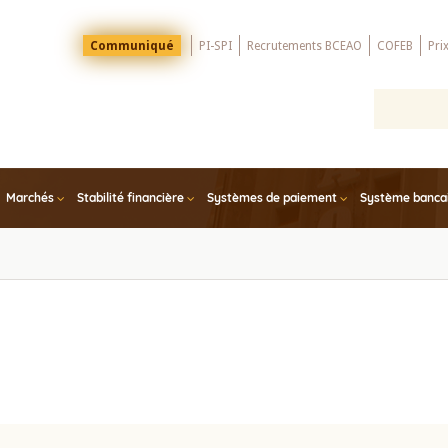
Menu
Communiqué
PI-SPI
Recrutements BCEAO
COFEB
Pri
Top
Marchés
Stabilité financière
Systèmes de paiement
Système bancair