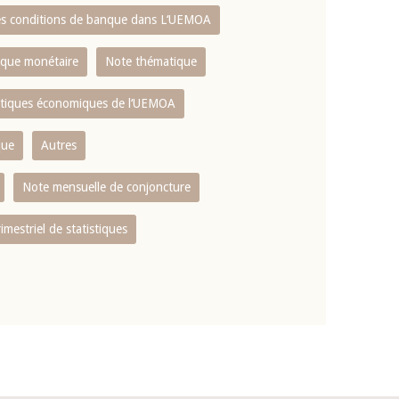
es conditions de banque dans L‘UEMOA
tique monétaire
Note thématique
istiques économiques de l‘UEMOA
que
Autres
Note mensuelle de conjoncture
rimestriel de statistiques