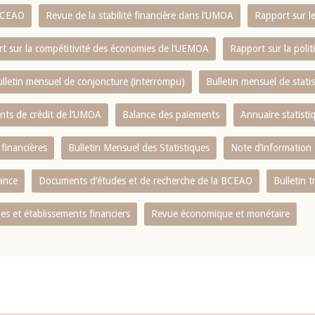
 BCEAO
Revue de la stabilité financière dans l‘UMOA
Rapport sur l
t sur la compétitivité des économies de l‘UEMOA
Rapport sur la poli
lletin mensuel de conjoncture (interrompu)
Bulletin mensuel de stat
ents de crédit de l‘UMOA
Balance des paiements
Annuaire statisti
 financières
Bulletin Mensuel des Statistiques
Note d’information
nance
Documents d’études et de recherche de la BCEAO
Bulletin t
s et établissements financiers
Revue économique et monétaire