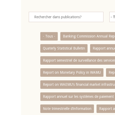
- Tous -
Banking Commission Annual Rep
Quaterly Statistical Bulletin
Rapport annue
Rapport semestriel de surveillance des servic
Report on Monetary Policy in WAMU
Rep
Report on WAEMU’s financial market infrastru
Rapport annuel sur les systèmes de paiement
Note trimestrielle d‘information
Rapport a