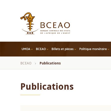
Skip
to
main
content
UMOA
BCEAO
Billets et pièces
Politique monétaire
Fil
BCEAO
Publications
d'Ariane
Publications