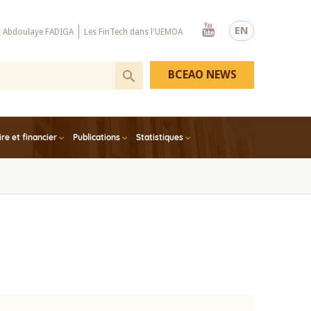
Youtube
EN
x Abdoulaye FADIGA
Les FinTech dans l'UEMOA
BCEAO NEWS
e et financier
Publications
Statistiques