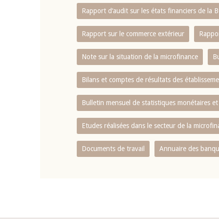
Rapport d‘audit sur les états financiers de la
Rapport sur le commerce extérieur
Rappor
Note sur la situation de la microfinance
Bu
Bilans et comptes de résultats des établissem
Bulletin mensuel de statistiques monétaires et
Etudes réalisées dans le secteur de la microfi
Documents de travail
Annuaire des banque