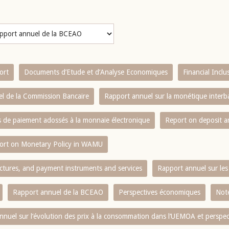
ort
Documents d’Etude et d’Analyse Economiques
Financial Incl
l de la Commission Bancaire
Rapport annuel sur la monétique inter
es de paiement adossés à la monnaie électronique
Report on deposit 
ort on Monetary Policy in WAMU
ctures, and payment instruments and services
Rapport annuel sur les 
Rapport annuel de la BCEAO
Perspectives économiques
Note
nnuel sur l‘évolution des prix à la consommation dans l‘UEMOA et perspec