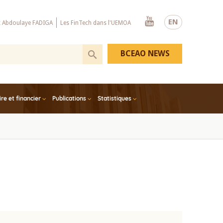
Youtube
EN
x Abdoulaye FADIGA
Les FinTech dans l'UEMOA
BCEAO NEWS
e et financier
Publications
Statistiques