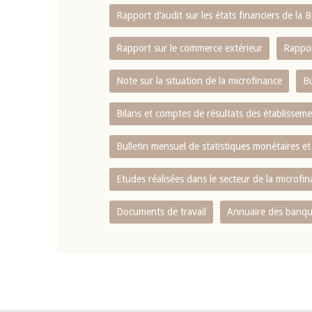
Rapport d‘audit sur les états financiers de la
Rapport sur le commerce extérieur
Rappor
Note sur la situation de la microfinance
Bu
Bilans et comptes de résultats des établissem
Bulletin mensuel de statistiques monétaires et
Etudes réalisées dans le secteur de la microfi
Documents de travail
Annuaire des banque