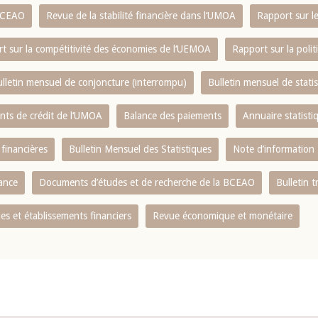
 BCEAO
Revue de la stabilité financière dans l‘UMOA
Rapport sur l
t sur la compétitivité des économies de l‘UEMOA
Rapport sur la poli
lletin mensuel de conjoncture (interrompu)
Bulletin mensuel de stat
ents de crédit de l‘UMOA
Balance des paiements
Annuaire statisti
 financières
Bulletin Mensuel des Statistiques
Note d’information
nance
Documents d’études et de recherche de la BCEAO
Bulletin t
s et établissements financiers
Revue économique et monétaire