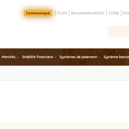
Menu
Communiqué
PI-SPI
Recrutements BCEAO
COFEB
Pri
Top
Marchés
Stabilité financière
Systèmes de paiement
Système bancair