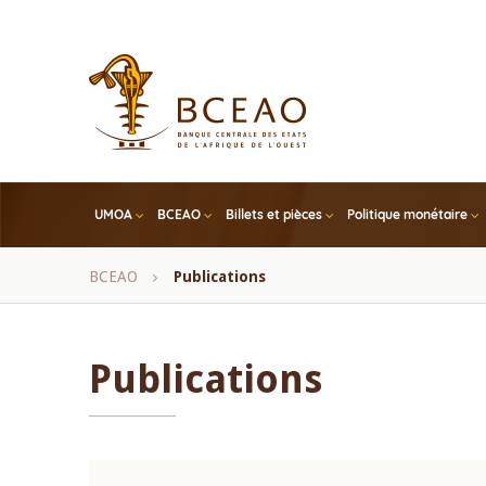
Skip
to
main
content
UMOA
BCEAO
Billets et pièces
Politique monétaire
Fil
BCEAO
Publications
d'Ariane
Publications