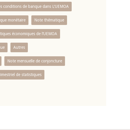
es conditions de banque dans L‘UEMOA
tique monétaire
Note thématique
istiques économiques de l‘UEMOA
que
Autres
Note mensuelle de conjoncture
rimestriel de statistiques