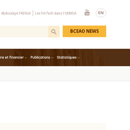
Youtube
EN
x Abdoulaye FADIGA
Les FinTech dans l'UEMOA
BCEAO NEWS
e et financier
Publications
Statistiques