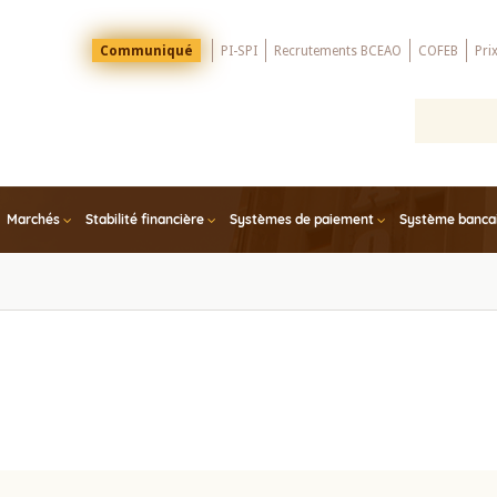
Menu
Communiqué
PI-SPI
Recrutements BCEAO
COFEB
Pri
Top
Marchés
Stabilité financière
Systèmes de paiement
Système bancair