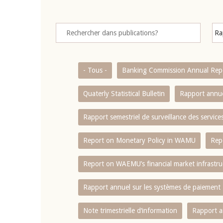
- Tous -
Banking Commission Annual Rep
Quaterly Statistical Bulletin
Rapport annue
Rapport semestriel de surveillance des servic
Report on Monetary Policy in WAMU
Rep
Report on WAEMU’s financial market infrastru
Rapport annuel sur les systèmes de paiement
Note trimestrielle d‘information
Rapport a