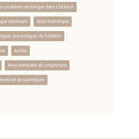
es conditions de banque dans L‘UEMOA
tique monétaire
Note thématique
istiques économiques de l‘UEMOA
que
Autres
Note mensuelle de conjoncture
rimestriel de statistiques