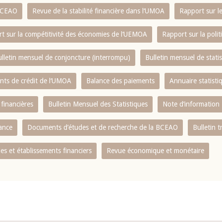
 BCEAO
Revue de la stabilité financière dans l‘UMOA
Rapport sur l
t sur la compétitivité des économies de l‘UEMOA
Rapport sur la poli
lletin mensuel de conjoncture (interrompu)
Bulletin mensuel de stat
ents de crédit de l‘UMOA
Balance des paiements
Annuaire statisti
 financières
Bulletin Mensuel des Statistiques
Note d’information
nance
Documents d’études et de recherche de la BCEAO
Bulletin t
s et établissements financiers
Revue économique et monétaire