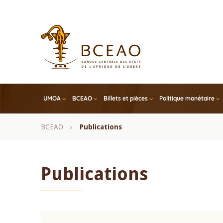
Skip
to
main
content
UMOA
BCEAO
Billets et pièces
Politique monétaire
Fil
BCEAO
Publications
d'Ariane
Publications