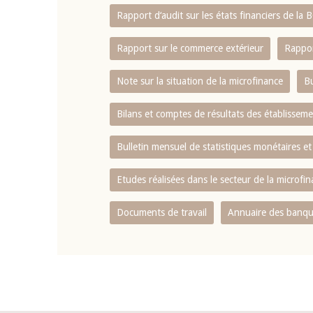
Rapport d‘audit sur les états financiers de la
Rapport sur le commerce extérieur
Rappor
Note sur la situation de la microfinance
Bu
Bilans et comptes de résultats des établissem
Bulletin mensuel de statistiques monétaires et
Etudes réalisées dans le secteur de la microfi
Documents de travail
Annuaire des banque