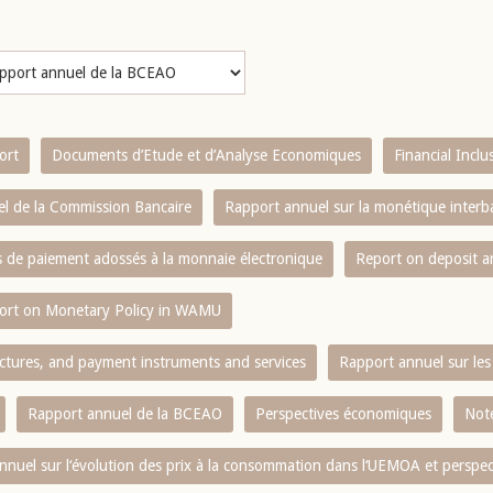
ort
Documents d’Etude et d’Analyse Economiques
Financial Incl
l de la Commission Bancaire
Rapport annuel sur la monétique inter
es de paiement adossés à la monnaie électronique
Report on deposit 
ort on Monetary Policy in WAMU
ctures, and payment instruments and services
Rapport annuel sur les 
Rapport annuel de la BCEAO
Perspectives économiques
Note
nnuel sur l‘évolution des prix à la consommation dans l‘UEMOA et perspec