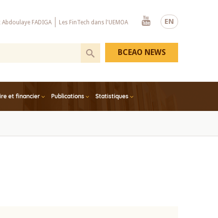
Youtube
EN
x Abdoulaye FADIGA
Les FinTech dans l'UEMOA
BCEAO NEWS
e et financier
Publications
Statistiques