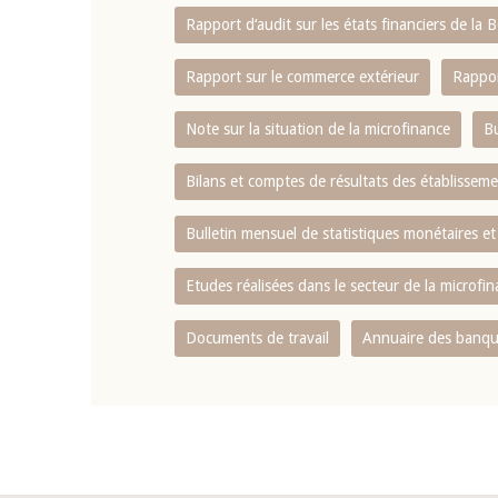
Rapport d‘audit sur les états financiers de la
Rapport sur le commerce extérieur
Rappor
Note sur la situation de la microfinance
Bu
Bilans et comptes de résultats des établissem
Bulletin mensuel de statistiques monétaires et
Etudes réalisées dans le secteur de la microfi
Documents de travail
Annuaire des banque