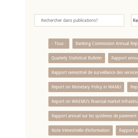
- Tous -
Banking Commission Annual Rep
Quaterly Statistical Bulletin
Rapport annue
Rapport semestriel de surveillance des servic
Report on Monetary Policy in WAMU
Rep
Report on WAEMU’s financial market infrastru
Rapport annuel sur les systèmes de paiement
Note trimestrielle d‘information
Rapport a