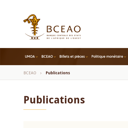
Skip
to
main
content
UMOA
BCEAO
Billets et pièces
Politique monétaire
Fil
BCEAO
Publications
d'Ariane
Publications