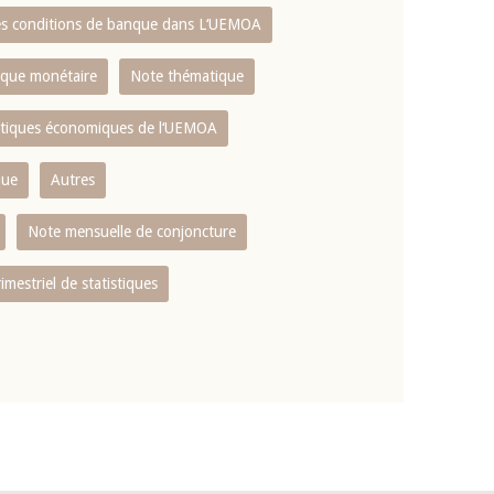
es conditions de banque dans L‘UEMOA
tique monétaire
Note thématique
istiques économiques de l‘UEMOA
que
Autres
Note mensuelle de conjoncture
rimestriel de statistiques