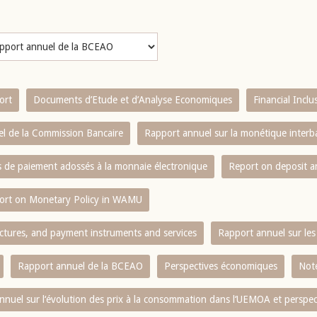
ort
Documents d’Etude et d’Analyse Economiques
Financial Incl
l de la Commission Bancaire
Rapport annuel sur la monétique inter
es de paiement adossés à la monnaie électronique
Report on deposit 
ort on Monetary Policy in WAMU
ctures, and payment instruments and services
Rapport annuel sur les 
Rapport annuel de la BCEAO
Perspectives économiques
Note
nnuel sur l‘évolution des prix à la consommation dans l‘UEMOA et perspec