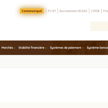
Menu
Communiqué
PI-SPI
Recrutements BCEAO
COFEB
Pri
Top
Marchés
Stabilité financière
Systèmes de paiement
Système bancair