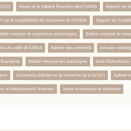
 BCEAO
Revue de la stabilité financière dans l‘UMOA
Rapport sur l
t sur la compétitivité des économies de l‘UEMOA
Rapport sur la poli
lletin mensuel de conjoncture (interrompu)
Bulletin mensuel de stat
ents de crédit de l‘UMOA
Balance des paiements
Annuaire statisti
 financières
Bulletin Mensuel des Statistiques
Note d’information
nance
Documents d’études et de recherche de la BCEAO
Bulletin t
s et établissements financiers
Revue économique et monétaire