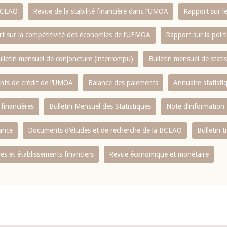
 BCEAO
Revue de la stabilité financière dans l‘UMOA
Rapport sur l
t sur la compétitivité des économies de l‘UEMOA
Rapport sur la poli
lletin mensuel de conjoncture (interrompu)
Bulletin mensuel de stat
ents de crédit de l‘UMOA
Balance des paiements
Annuaire statisti
 financières
Bulletin Mensuel des Statistiques
Note d’information
nance
Documents d’études et de recherche de la BCEAO
Bulletin t
s et établissements financiers
Revue économique et monétaire