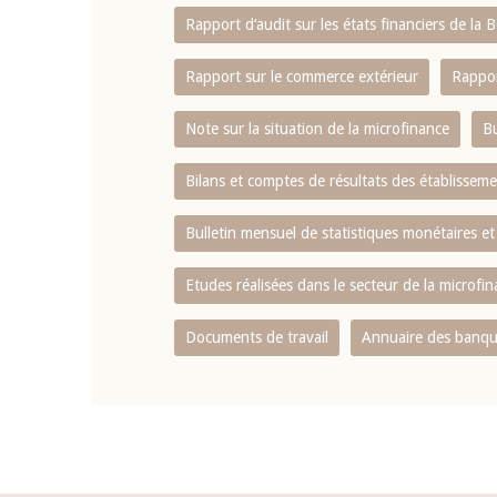
Rapport d‘audit sur les états financiers de la
Rapport sur le commerce extérieur
Rappor
Note sur la situation de la microfinance
Bu
Bilans et comptes de résultats des établissem
Bulletin mensuel de statistiques monétaires et
Etudes réalisées dans le secteur de la microfi
Documents de travail
Annuaire des banque