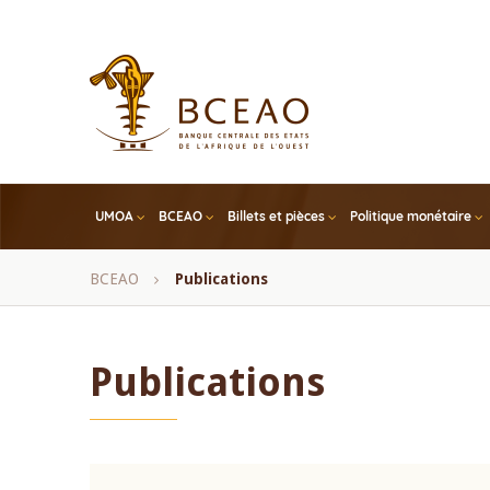
Skip
to
main
content
UMOA
BCEAO
Billets et pièces
Politique monétaire
Fil
BCEAO
Publications
d'Ariane
Publications