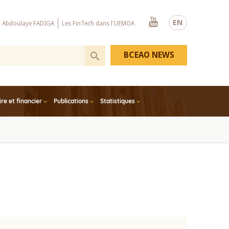
Youtube
EN
x Abdoulaye FADIGA
Les FinTech dans l'UEMOA
BCEAO NEWS
e et financier
Publications
Statistiques