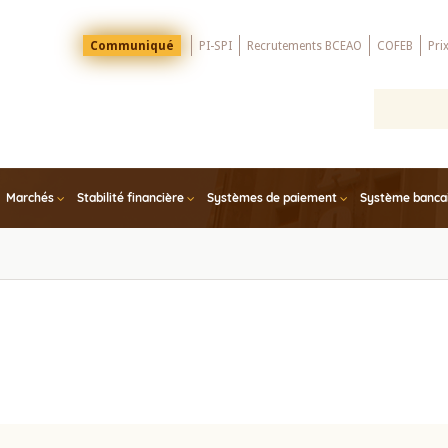
Menu
Communiqué
PI-SPI
Recrutements BCEAO
COFEB
Pri
Top
Marchés
Stabilité financière
Systèmes de paiement
Système bancair