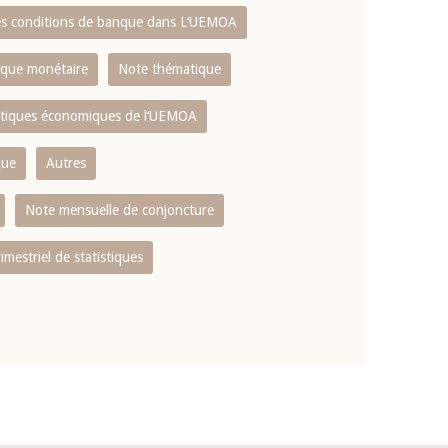
es conditions de banque dans L‘UEMOA
tique monétaire
Note thématique
istiques économiques de l‘UEMOA
que
Autres
Note mensuelle de conjoncture
rimestriel de statistiques