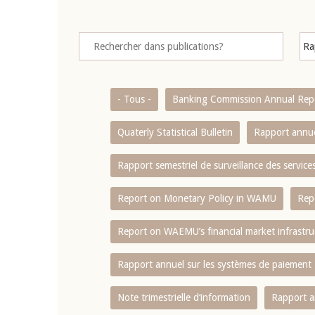
- Tous -
Banking Commission Annual Rep
Quaterly Statistical Bulletin
Rapport annue
Rapport semestriel de surveillance des servic
Report on Monetary Policy in WAMU
Rep
Report on WAEMU’s financial market infrastru
Rapport annuel sur les systèmes de paiement
Note trimestrielle d‘information
Rapport a