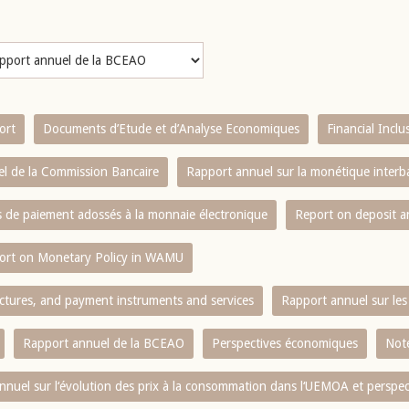
ort
Documents d’Etude et d’Analyse Economiques
Financial Incl
l de la Commission Bancaire
Rapport annuel sur la monétique inter
es de paiement adossés à la monnaie électronique
Report on deposit 
ort on Monetary Policy in WAMU
ctures, and payment instruments and services
Rapport annuel sur les 
Rapport annuel de la BCEAO
Perspectives économiques
Note
nnuel sur l‘évolution des prix à la consommation dans l‘UEMOA et perspec