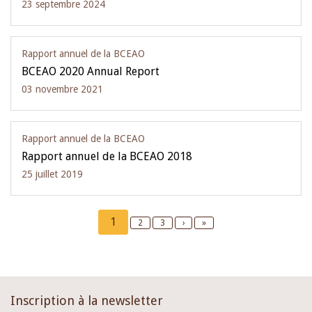
23 septembre 2024
Rapport annuel de la BCEAO
BCEAO 2020 Annual Report
03 novembre 2021
Rapport annuel de la BCEAO
Rapport annuel de la BCEAO 2018
25 juillet 2019
Pagination
Current
1
Page
2
Page
3
Next
›
Last
»
page
page
page
Inscription à la newsletter