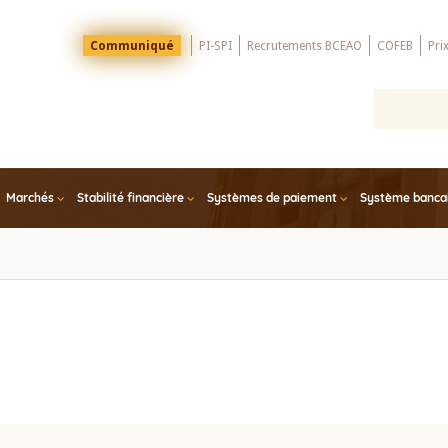
Menu
Communiqué
PI-SPI
Recrutements BCEAO
COFEB
Pri
Top
Marchés
Stabilité financière
Systèmes de paiement
Système bancair