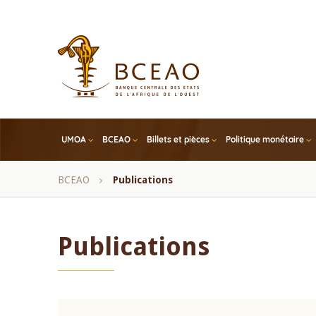
Skip
to
main
content
UMOA
BCEAO
Billets et pièces
Politique monétaire
Fil
BCEAO
Publications
d'Ariane
Publications