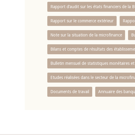
Rapport d‘audit sur les états financiers de la
Rapport sur le commerce extérieur
Rappor
Note sur la situation de la microfinance
Bu
Bilans et comptes de résultats des établissem
Bulletin mensuel de statistiques monétaires et
Etudes réalisées dans le secteur de la microfi
Documents de travail
Annuaire des banque