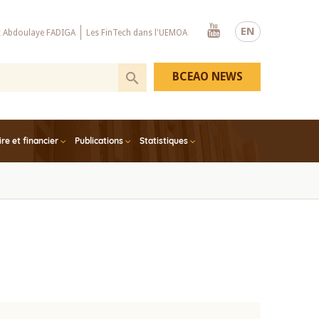
Youtube
EN
x Abdoulaye FADIGA
Les FinTech dans l'UEMOA
BCEAO NEWS
e et financier
Publications
Statistiques