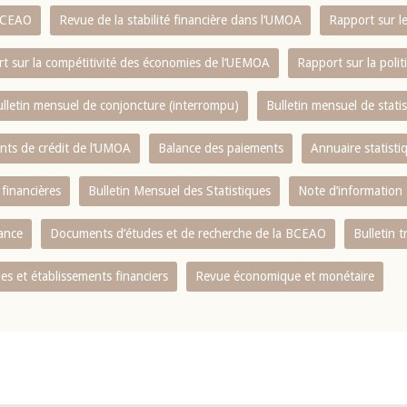
 BCEAO
Revue de la stabilité financière dans l‘UMOA
Rapport sur l
t sur la compétitivité des économies de l‘UEMOA
Rapport sur la poli
lletin mensuel de conjoncture (interrompu)
Bulletin mensuel de stat
ents de crédit de l‘UMOA
Balance des paiements
Annuaire statisti
 financières
Bulletin Mensuel des Statistiques
Note d’information
nance
Documents d’études et de recherche de la BCEAO
Bulletin t
s et établissements financiers
Revue économique et monétaire