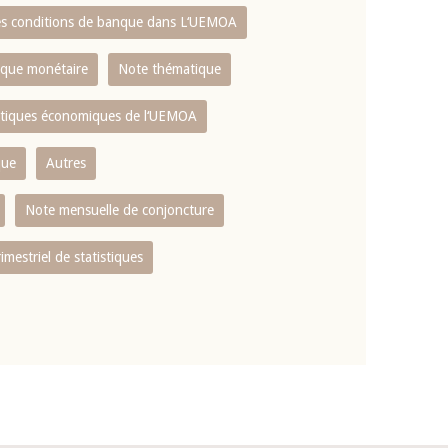
es conditions de banque dans L‘UEMOA
tique monétaire
Note thématique
istiques économiques de l‘UEMOA
que
Autres
Note mensuelle de conjoncture
rimestriel de statistiques