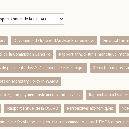
ort
Documents d’Etude et d’Analyse Economiques
Financial Incl
l de la Commission Bancaire
Rapport annuel sur la monétique inter
es de paiement adossés à la monnaie électronique
Report on deposit 
ort on Monetary Policy in WAMU
ctures, and payment instruments and services
Rapport annuel sur les 
Rapport annuel de la BCEAO
Perspectives économiques
Note
nnuel sur l‘évolution des prix à la consommation dans l‘UEMOA et perspec