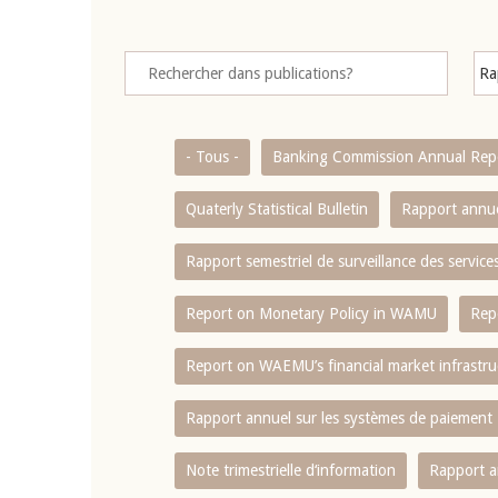
- Tous -
Banking Commission Annual Rep
Quaterly Statistical Bulletin
Rapport annue
Rapport semestriel de surveillance des servic
Report on Monetary Policy in WAMU
Rep
Report on WAEMU’s financial market infrastru
Rapport annuel sur les systèmes de paiement
Note trimestrielle d‘information
Rapport a