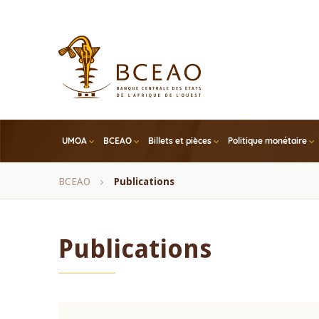
Skip
to
main
content
UMOA
BCEAO
Billets et pièces
Politique monétaire
Fil
BCEAO
Publications
d'Ariane
Publications