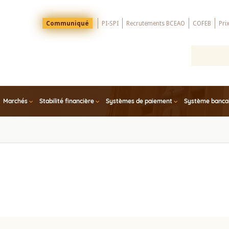
Menu
Communiqué
PI-SPI
Recrutements BCEAO
COFEB
Pri
Top
Marchés
Stabilité financière
Systèmes de paiement
Système bancair