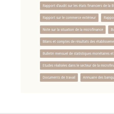
Rapport d‘audit sur les états financiers de la
Rapport sur le commerce extérieur
Rappor
Note sur la situation de la microfinance
Bu
Bilans et comptes de résultats des établissem
Bulletin mensuel de statistiques monétaires et
Etudes réalisées dans le secteur de la microfi
Documents de travail
Annuaire des banque