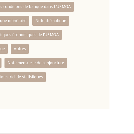
es conditions de banque dans L‘UEMOA
tique monétaire
Note thématique
istiques économiques de l‘UEMOA
que
Autres
Note mensuelle de conjoncture
rimestriel de statistiques