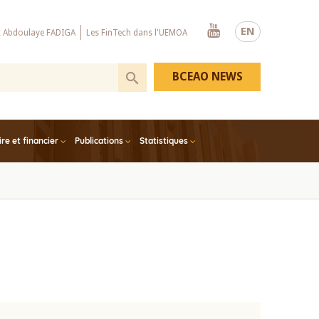
Youtube
EN
x Abdoulaye FADIGA
Les FinTech dans l'UEMOA
BCEAO NEWS
e et financier
Publications
Statistiques