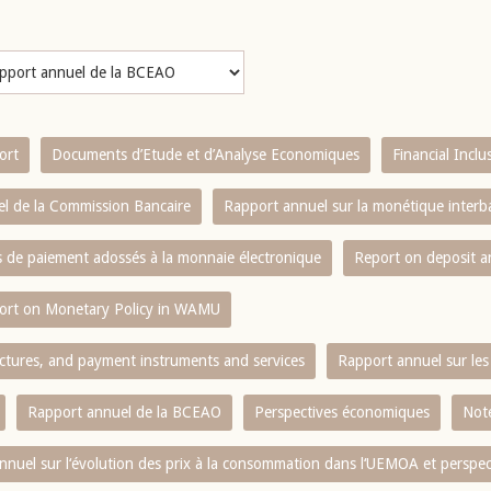
ort
Documents d’Etude et d’Analyse Economiques
Financial Incl
l de la Commission Bancaire
Rapport annuel sur la monétique inter
es de paiement adossés à la monnaie électronique
Report on deposit 
ort on Monetary Policy in WAMU
ctures, and payment instruments and services
Rapport annuel sur les 
Rapport annuel de la BCEAO
Perspectives économiques
Note
nnuel sur l‘évolution des prix à la consommation dans l‘UEMOA et perspec