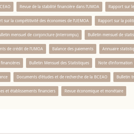
 BCEAO
Revue de la stabilité financière dans l‘UMOA
Rapport sur l
t sur la compétitivité des économies de l‘UEMOA
Rapport sur la poli
lletin mensuel de conjoncture (interrompu)
Bulletin mensuel de stat
ents de crédit de l‘UMOA
Balance des paiements
Annuaire statisti
 financières
Bulletin Mensuel des Statistiques
Note d’information
nance
Documents d’études et de recherche de la BCEAO
Bulletin t
s et établissements financiers
Revue économique et monétaire