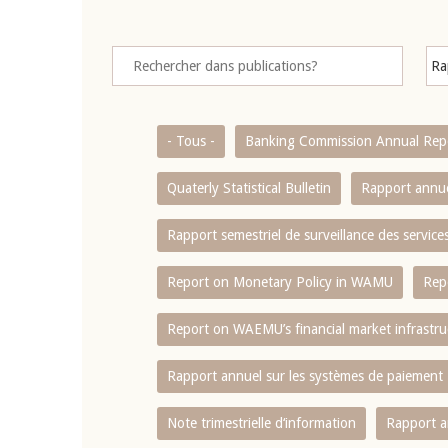
- Tous -
Banking Commission Annual Rep
Quaterly Statistical Bulletin
Rapport annue
Rapport semestriel de surveillance des servic
Report on Monetary Policy in WAMU
Rep
Report on WAEMU’s financial market infrastru
Rapport annuel sur les systèmes de paiement
Note trimestrielle d‘information
Rapport a