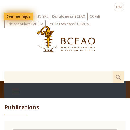
Skip
EN
to
main
Menu
Communiqué
PI-SPI
Recrutements BCEAO
COFEB
Top
content
Prix Abdoulaye FADIGA
Les FinTech dans l'UEMOA
Publications