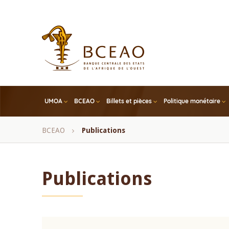
Skip
to
main
content
UMOA
BCEAO
Billets et pièces
Politique monétaire
Fil
BCEAO
Publications
d'Ariane
Publications