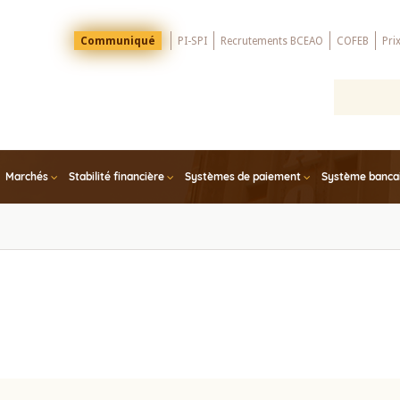
Menu
Communiqué
PI-SPI
Recrutements BCEAO
COFEB
Pri
Top
Marchés
Stabilité financière
Systèmes de paiement
Système bancair