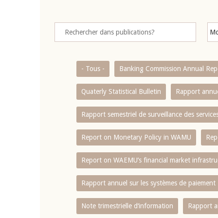
- Tous -
Banking Commission Annual Rep
Quaterly Statistical Bulletin
Rapport annue
Rapport semestriel de surveillance des servic
Report on Monetary Policy in WAMU
Rep
Report on WAEMU’s financial market infrastru
Rapport annuel sur les systèmes de paiement
Note trimestrielle d‘information
Rapport a