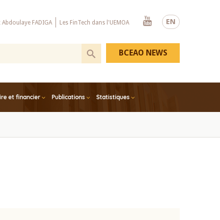
Youtube
EN
x Abdoulaye FADIGA
Les FinTech dans l'UEMOA
BCEAO NEWS
e et financier
Publications
Statistiques