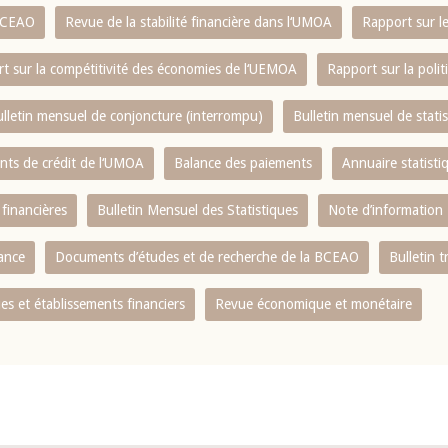
 BCEAO
Revue de la stabilité financière dans l‘UMOA
Rapport sur l
t sur la compétitivité des économies de l‘UEMOA
Rapport sur la poli
lletin mensuel de conjoncture (interrompu)
Bulletin mensuel de stat
ents de crédit de l‘UMOA
Balance des paiements
Annuaire statisti
 financières
Bulletin Mensuel des Statistiques
Note d’information
nance
Documents d’études et de recherche de la BCEAO
Bulletin t
s et établissements financiers
Revue économique et monétaire