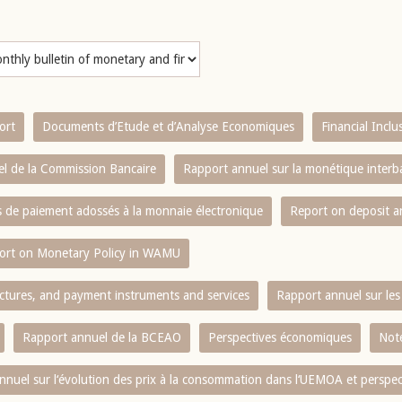
ort
Documents d’Etude et d’Analyse Economiques
Financial Incl
l de la Commission Bancaire
Rapport annuel sur la monétique inter
es de paiement adossés à la monnaie électronique
Report on deposit 
ort on Monetary Policy in WAMU
ctures, and payment instruments and services
Rapport annuel sur les 
Rapport annuel de la BCEAO
Perspectives économiques
Note
nnuel sur l‘évolution des prix à la consommation dans l‘UEMOA et perspec