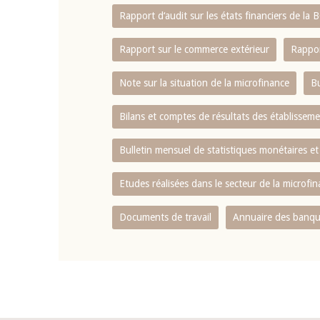
Rapport d‘audit sur les états financiers de la
Rapport sur le commerce extérieur
Rappor
Note sur la situation de la microfinance
Bu
Bilans et comptes de résultats des établissem
Bulletin mensuel de statistiques monétaires et
Etudes réalisées dans le secteur de la microfi
Documents de travail
Annuaire des banque