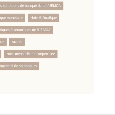
es conditions de banque dans L‘UEMOA
tique monétaire
Note thématique
istiques économiques de l‘UEMOA
que
Autres
Note mensuelle de conjoncture
rimestriel de statistiques