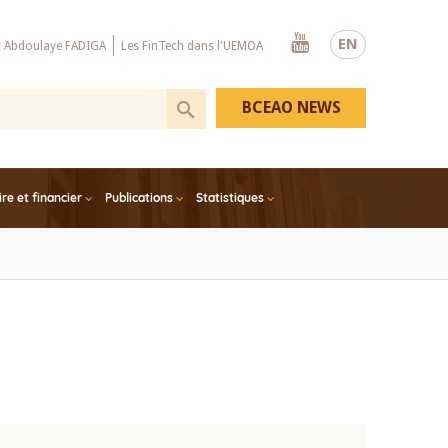
Youtube
EN
x Abdoulaye FADIGA
Les FinTech dans l'UEMOA
BCEAO NEWS
e et financier
Publications
Statistiques