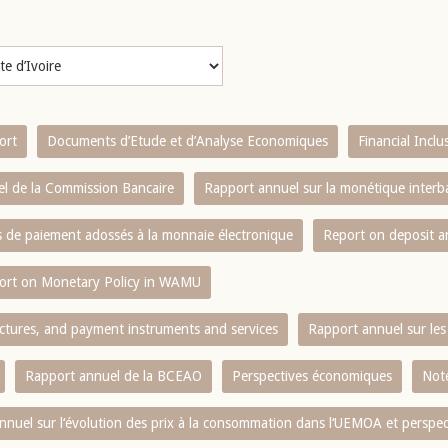
ort
Documents d’Etude et d’Analyse Economiques
Financial Incl
l de la Commission Bancaire
Rapport annuel sur la monétique inter
es de paiement adossés à la monnaie électronique
Report on deposit 
ort on Monetary Policy in WAMU
ctures, and payment instruments and services
Rapport annuel sur les 
Rapport annuel de la BCEAO
Perspectives économiques
Note
nnuel sur l‘évolution des prix à la consommation dans l‘UEMOA et perspec