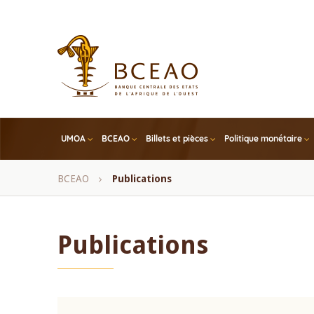
Skip
to
main
content
UMOA
BCEAO
Billets et pièces
Politique monétaire
Fil
BCEAO
Publications
d'Ariane
Publications