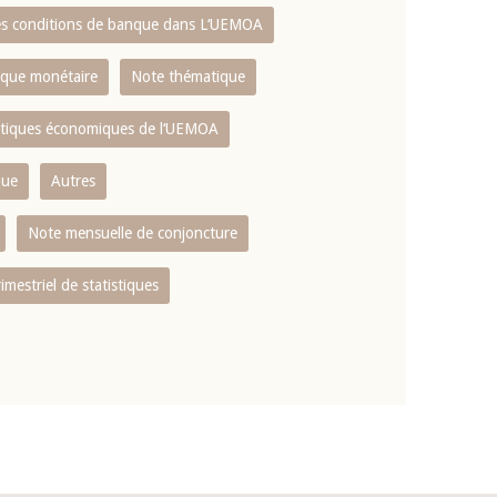
es conditions de banque dans L‘UEMOA
tique monétaire
Note thématique
istiques économiques de l‘UEMOA
que
Autres
Note mensuelle de conjoncture
rimestriel de statistiques