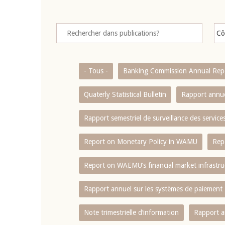
- Tous -
Banking Commission Annual Rep
Quaterly Statistical Bulletin
Rapport annue
Rapport semestriel de surveillance des servic
Report on Monetary Policy in WAMU
Rep
Report on WAEMU’s financial market infrastru
Rapport annuel sur les systèmes de paiement
Note trimestrielle d‘information
Rapport a