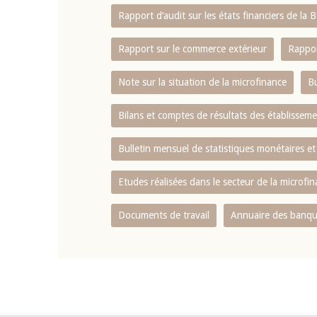
Rapport d‘audit sur les états financiers de la
Rapport sur le commerce extérieur
Rappor
Note sur la situation de la microfinance
Bu
Bilans et comptes de résultats des établissem
Bulletin mensuel de statistiques monétaires et
Etudes réalisées dans le secteur de la microfi
Documents de travail
Annuaire des banque