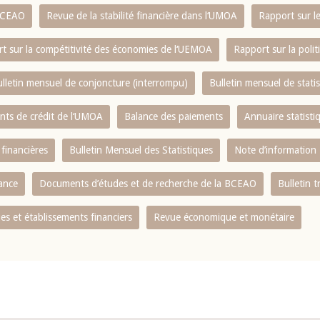
 BCEAO
Revue de la stabilité financière dans l‘UMOA
Rapport sur l
t sur la compétitivité des économies de l‘UEMOA
Rapport sur la poli
lletin mensuel de conjoncture (interrompu)
Bulletin mensuel de stat
ents de crédit de l‘UMOA
Balance des paiements
Annuaire statisti
 financières
Bulletin Mensuel des Statistiques
Note d’information
nance
Documents d’études et de recherche de la BCEAO
Bulletin t
s et établissements financiers
Revue économique et monétaire