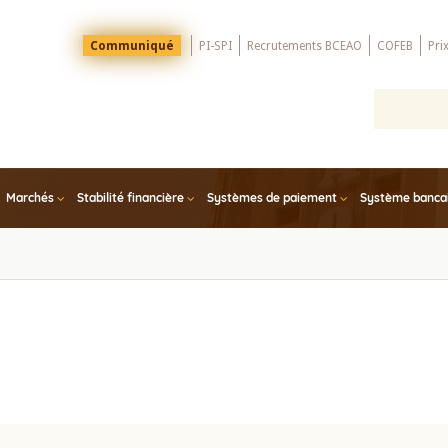
Menu
Communiqué
PI-SPI
Recrutements BCEAO
COFEB
Pri
Top
Marchés
Stabilité financière
Systèmes de paiement
Système bancair