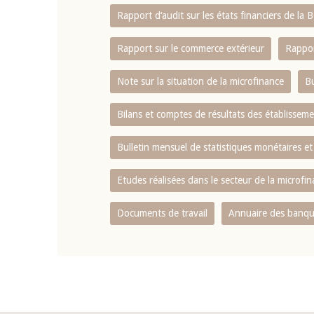
Rapport d‘audit sur les états financiers de la
Rapport sur le commerce extérieur
Rappor
Note sur la situation de la microfinance
Bu
Bilans et comptes de résultats des établissem
Bulletin mensuel de statistiques monétaires et
Etudes réalisées dans le secteur de la microfi
Documents de travail
Annuaire des banque