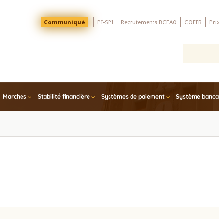
Menu
Communiqué
PI-SPI
Recrutements BCEAO
COFEB
Pri
Top
Marchés
Stabilité financière
Systèmes de paiement
Système bancair