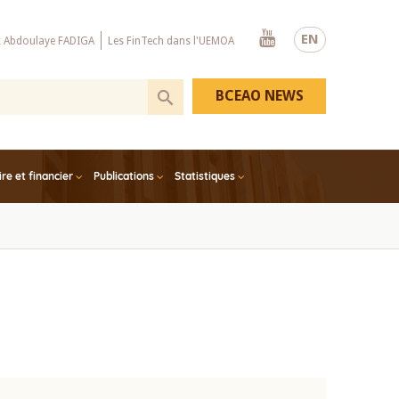
Youtube
EN
x Abdoulaye FADIGA
Les FinTech dans l'UEMOA
BCEAO NEWS
e et financier
Publications
Statistiques