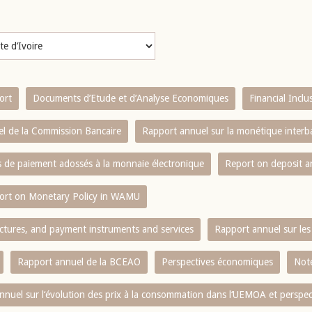
ort
Documents d’Etude et d’Analyse Economiques
Financial Incl
l de la Commission Bancaire
Rapport annuel sur la monétique inter
es de paiement adossés à la monnaie électronique
Report on deposit 
ort on Monetary Policy in WAMU
ctures, and payment instruments and services
Rapport annuel sur les 
Rapport annuel de la BCEAO
Perspectives économiques
Note
nnuel sur l‘évolution des prix à la consommation dans l‘UEMOA et perspec