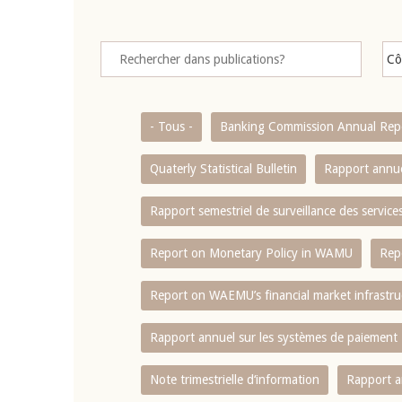
- Tous -
Banking Commission Annual Rep
Quaterly Statistical Bulletin
Rapport annue
Rapport semestriel de surveillance des servic
Report on Monetary Policy in WAMU
Rep
Report on WAEMU’s financial market infrastru
Rapport annuel sur les systèmes de paiement
Note trimestrielle d‘information
Rapport a