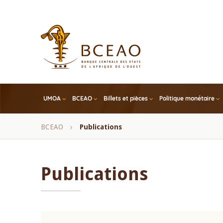
Skip
to
main
content
UMOA
BCEAO
Billets et pièces
Politique monétaire
Fil
BCEAO
Publications
d'Ariane
Publications