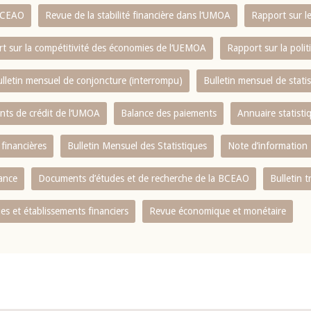
 BCEAO
Revue de la stabilité financière dans l‘UMOA
Rapport sur l
t sur la compétitivité des économies de l‘UEMOA
Rapport sur la poli
lletin mensuel de conjoncture (interrompu)
Bulletin mensuel de stat
ents de crédit de l‘UMOA
Balance des paiements
Annuaire statisti
 financières
Bulletin Mensuel des Statistiques
Note d’information
nance
Documents d’études et de recherche de la BCEAO
Bulletin t
s et établissements financiers
Revue économique et monétaire