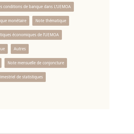
es conditions de banque dans L‘UEMOA
tique monétaire
Note thématique
istiques économiques de l‘UEMOA
que
Autres
Note mensuelle de conjoncture
rimestriel de statistiques