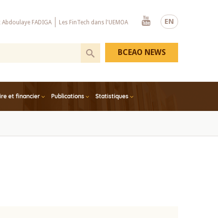
Youtube
EN
x Abdoulaye FADIGA
Les FinTech dans l'UEMOA
BCEAO NEWS
e et financier
Publications
Statistiques