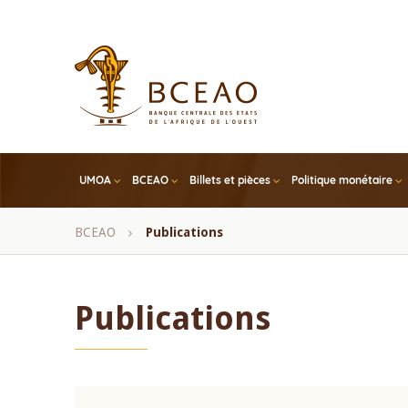
Skip
to
main
content
UMOA
BCEAO
Billets et pièces
Politique monétaire
Fil
BCEAO
Publications
d'Ariane
Publications