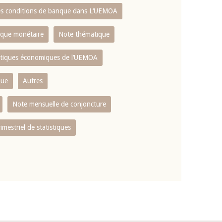
es conditions de banque dans L‘UEMOA
tique monétaire
Note thématique
istiques économiques de l‘UEMOA
que
Autres
Note mensuelle de conjoncture
rimestriel de statistiques