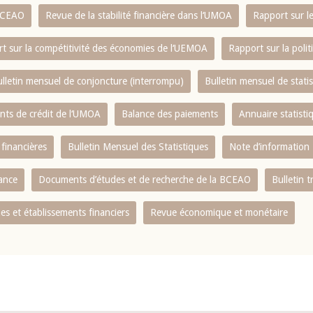
 BCEAO
Revue de la stabilité financière dans l‘UMOA
Rapport sur l
t sur la compétitivité des économies de l‘UEMOA
Rapport sur la poli
lletin mensuel de conjoncture (interrompu)
Bulletin mensuel de stat
ents de crédit de l‘UMOA
Balance des paiements
Annuaire statisti
 financières
Bulletin Mensuel des Statistiques
Note d’information
nance
Documents d’études et de recherche de la BCEAO
Bulletin t
s et établissements financiers
Revue économique et monétaire