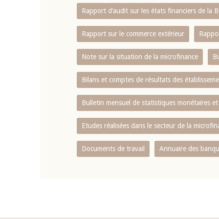
Rapport d‘audit sur les états financiers de la
Rapport sur le commerce extérieur
Rappor
Note sur la situation de la microfinance
Bu
Bilans et comptes de résultats des établissem
Bulletin mensuel de statistiques monétaires et
Etudes réalisées dans le secteur de la microfi
Documents de travail
Annuaire des banque