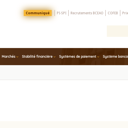
Menu
Communiqué
PI-SPI
Recrutements BCEAO
COFEB
Pri
Top
Marchés
Stabilité financière
Systèmes de paiement
Système bancair