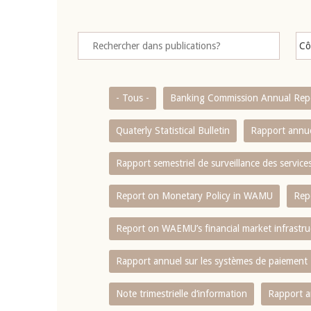
- Tous -
Banking Commission Annual Rep
Quaterly Statistical Bulletin
Rapport annue
Rapport semestriel de surveillance des servic
Report on Monetary Policy in WAMU
Rep
Report on WAEMU’s financial market infrastru
Rapport annuel sur les systèmes de paiement
Note trimestrielle d‘information
Rapport a