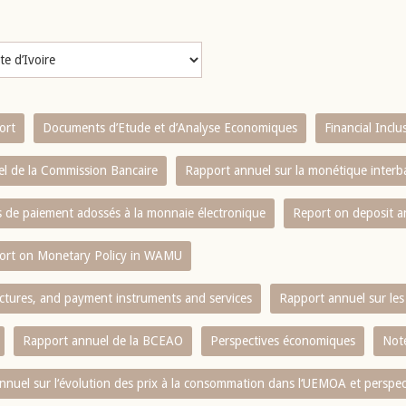
ort
Documents d’Etude et d’Analyse Economiques
Financial Incl
l de la Commission Bancaire
Rapport annuel sur la monétique inter
es de paiement adossés à la monnaie électronique
Report on deposit 
ort on Monetary Policy in WAMU
ctures, and payment instruments and services
Rapport annuel sur les 
Rapport annuel de la BCEAO
Perspectives économiques
Note
nnuel sur l‘évolution des prix à la consommation dans l‘UEMOA et perspec