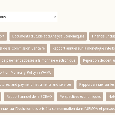
ort
Documents d’Etude et d’Analyse Economiques
Financial Incl
l de la Commission Bancaire
Rapport annuel sur la monétique inter
es de paiement adossés à la monnaie électronique
Report on deposit 
ort on Monetary Policy in WAMU
ctures, and payment instruments and services
Rapport annuel sur les 
Rapport annuel de la BCEAO
Perspectives économiques
Note
nnuel sur l‘évolution des prix à la consommation dans l‘UEMOA et perspec