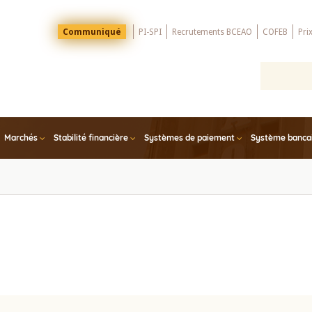
Menu
Communiqué
PI-SPI
Recrutements BCEAO
COFEB
Pri
Top
Marchés
Stabilité financière
Systèmes de paiement
Système bancair