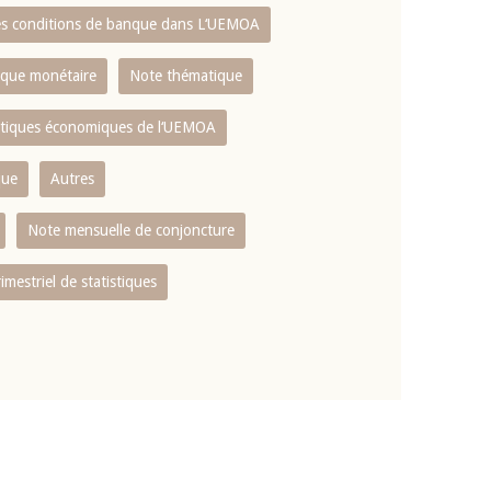
es conditions de banque dans L‘UEMOA
tique monétaire
Note thématique
istiques économiques de l‘UEMOA
que
Autres
Note mensuelle de conjoncture
rimestriel de statistiques