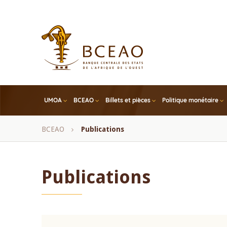
Skip
to
main
content
UMOA
BCEAO
Billets et pièces
Politique monétaire
Fil
BCEAO
Publications
d'Ariane
Publications