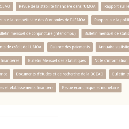
 BCEAO
Revue de la stabilité financière dans l‘UMOA
Rapport sur l
t sur la compétitivité des économies de l‘UEMOA
Rapport sur la poli
lletin mensuel de conjoncture (interrompu)
Bulletin mensuel de stat
ents de crédit de l‘UMOA
Balance des paiements
Annuaire statisti
 financières
Bulletin Mensuel des Statistiques
Note d’information
nance
Documents d’études et de recherche de la BCEAO
Bulletin t
s et établissements financiers
Revue économique et monétaire