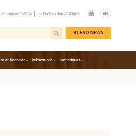
Youtube
EN
x Abdoulaye FADIGA
Les FinTech dans l'UEMOA
BCEAO NEWS
e et financier
Publications
Statistiques