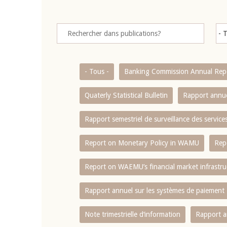
- Tous -
Banking Commission Annual Rep
Quaterly Statistical Bulletin
Rapport annue
Rapport semestriel de surveillance des servic
Report on Monetary Policy in WAMU
Rep
Report on WAEMU’s financial market infrastru
Rapport annuel sur les systèmes de paiement
Note trimestrielle d‘information
Rapport a