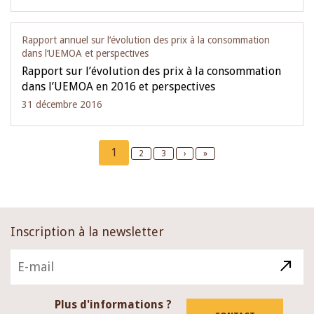
Rapport annuel sur l‘évolution des prix à la consommation
dans l‘UEMOA et perspectives
Rapport sur l’évolution des prix à la consommation
dans l’UEMOA en 2016 et perspectives
31 décembre 2016
Pagination
Current
1
Page
2
Page
3
Next
›
Last
»
page
page
page
Inscription à la newsletter
Plus d'informations ?