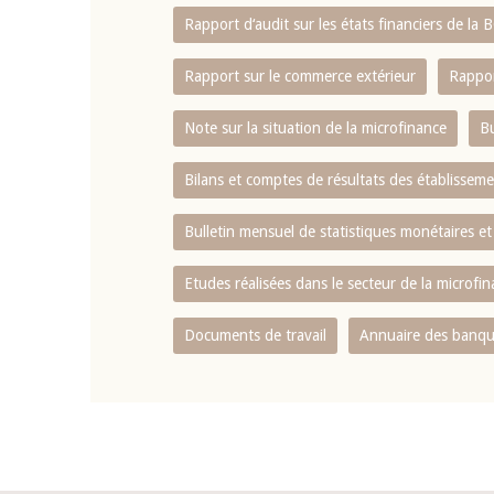
Rapport d‘audit sur les états financiers de la
Rapport sur le commerce extérieur
Rappor
Note sur la situation de la microfinance
Bu
Bilans et comptes de résultats des établissem
Bulletin mensuel de statistiques monétaires et
Etudes réalisées dans le secteur de la microfi
Documents de travail
Annuaire des banque