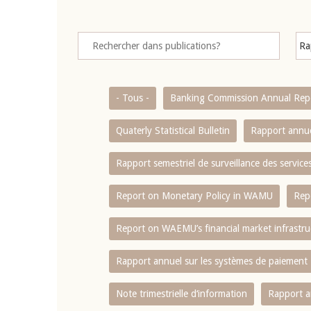
- Tous -
Banking Commission Annual Rep
Quaterly Statistical Bulletin
Rapport annue
Rapport semestriel de surveillance des servic
Report on Monetary Policy in WAMU
Rep
Report on WAEMU’s financial market infrastru
Rapport annuel sur les systèmes de paiement
Note trimestrielle d‘information
Rapport a