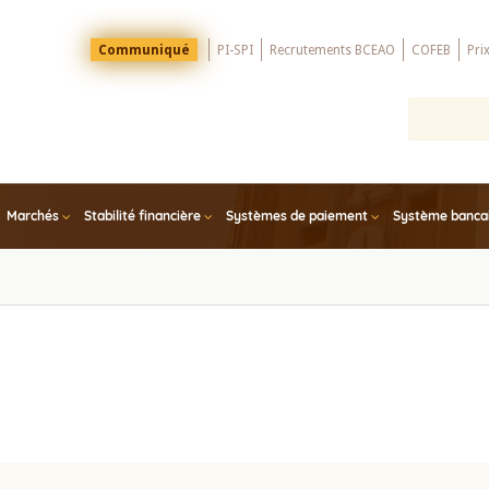
Menu
Communiqué
PI-SPI
Recrutements BCEAO
COFEB
Pri
Top
Marchés
Stabilité financière
Systèmes de paiement
Système bancair