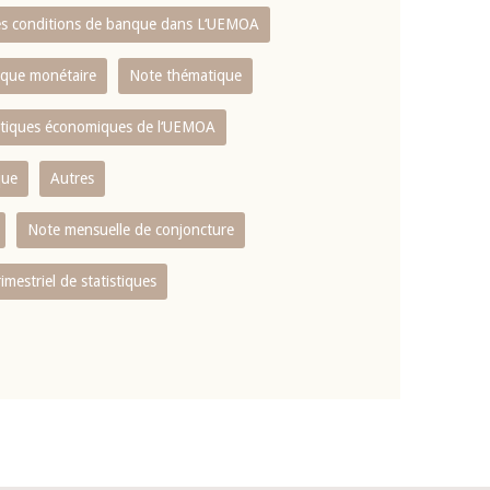
es conditions de banque dans L‘UEMOA
tique monétaire
Note thématique
istiques économiques de l‘UEMOA
que
Autres
Note mensuelle de conjoncture
rimestriel de statistiques