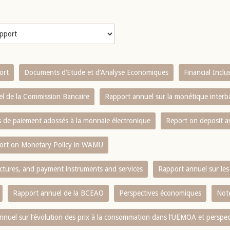
ort
Documents d’Etude et d’Analyse Economiques
Financial Incl
l de la Commission Bancaire
Rapport annuel sur la monétique inter
es de paiement adossés à la monnaie électronique
Report on deposit 
ort on Monetary Policy in WAMU
ctures, and payment instruments and services
Rapport annuel sur les 
Rapport annuel de la BCEAO
Perspectives économiques
Note
nnuel sur l‘évolution des prix à la consommation dans l‘UEMOA et perspec