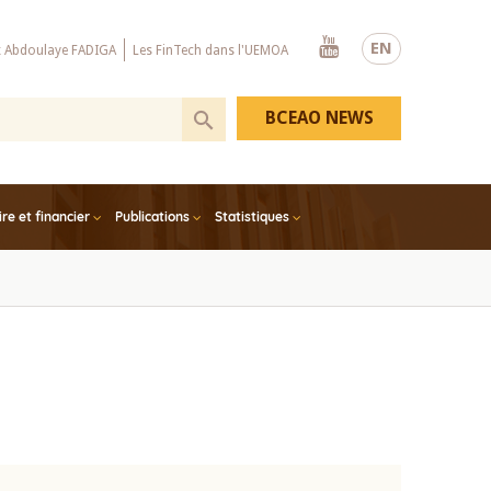
Youtube
EN
x Abdoulaye FADIGA
Les FinTech dans l'UEMOA
BCEAO NEWS
e et financier
Publications
Statistiques