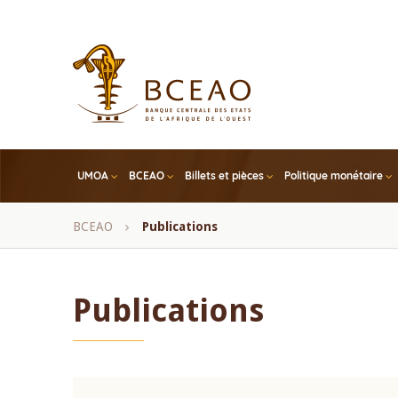
Skip
to
main
content
UMOA
BCEAO
Billets et pièces
Politique monétaire
Fil
BCEAO
Publications
d'Ariane
Publications