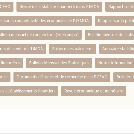
 BCEAO
Revue de la stabilité financière dans l‘UMOA
Rapport sur l
t sur la compétitivité des économies de l‘UEMOA
Rapport sur la poli
lletin mensuel de conjoncture (interrompu)
Bulletin mensuel de stat
ents de crédit de l‘UMOA
Balance des paiements
Annuaire statisti
 financières
Bulletin Mensuel des Statistiques
Note d’information
nance
Documents d’études et de recherche de la BCEAO
Bulletin t
s et établissements financiers
Revue économique et monétaire