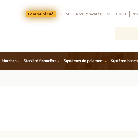
Menu
Communiqué
PI-SPI
Recrutements BCEAO
COFEB
Pri
Top
Marchés
Stabilité financière
Systèmes de paiement
Système bancair