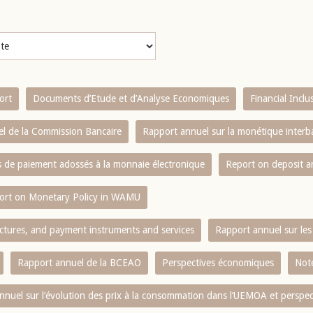
ort
Documents d’Etude et d’Analyse Economiques
Financial Incl
l de la Commission Bancaire
Rapport annuel sur la monétique inter
es de paiement adossés à la monnaie électronique
Report on deposit 
ort on Monetary Policy in WAMU
ctures, and payment instruments and services
Rapport annuel sur les 
Rapport annuel de la BCEAO
Perspectives économiques
Note
nnuel sur l‘évolution des prix à la consommation dans l‘UEMOA et perspec