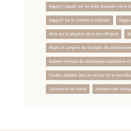
Rapport d‘audit sur les états financiers de la
Rapport sur le commerce extérieur
Rappor
Note sur la situation de la microfinance
Bu
Bilans et comptes de résultats des établissem
Bulletin mensuel de statistiques monétaires et
Etudes réalisées dans le secteur de la microfi
Documents de travail
Annuaire des banque