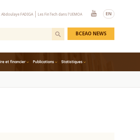
Youtube
EN
x Abdoulaye FADIGA
Les FinTech dans l'UEMOA
BCEAO NEWS
e et financier
Publications
Statistiques