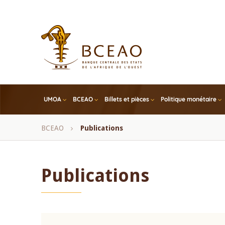
Skip
to
main
content
UMOA
BCEAO
Billets et pièces
Politique monétaire
Fil
BCEAO
Publications
d'Ariane
Publications