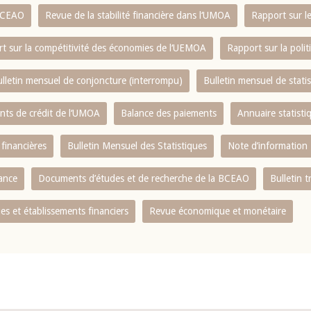
 BCEAO
Revue de la stabilité financière dans l‘UMOA
Rapport sur l
t sur la compétitivité des économies de l‘UEMOA
Rapport sur la poli
lletin mensuel de conjoncture (interrompu)
Bulletin mensuel de stat
ents de crédit de l‘UMOA
Balance des paiements
Annuaire statisti
 financières
Bulletin Mensuel des Statistiques
Note d’information
nance
Documents d’études et de recherche de la BCEAO
Bulletin t
s et établissements financiers
Revue économique et monétaire