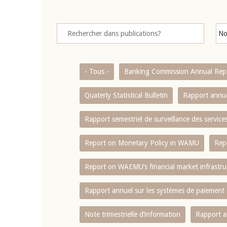
- Tous -
Banking Commission Annual Rep
Quaterly Statistical Bulletin
Rapport annue
Rapport semestriel de surveillance des servic
Report on Monetary Policy in WAMU
Rep
Report on WAEMU’s financial market infrastru
Rapport annuel sur les systèmes de paiement
Note trimestrielle d‘information
Rapport a