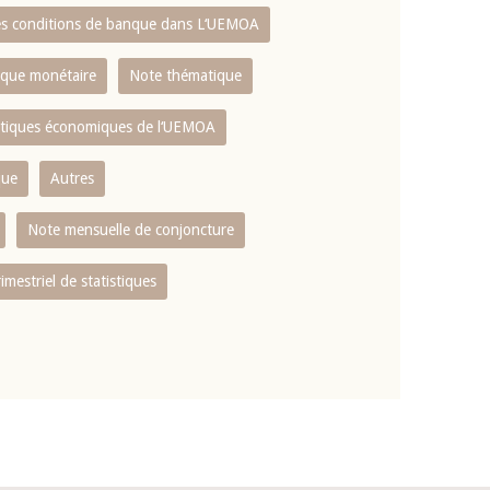
es conditions de banque dans L‘UEMOA
tique monétaire
Note thématique
istiques économiques de l‘UEMOA
que
Autres
Note mensuelle de conjoncture
rimestriel de statistiques