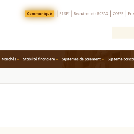
Menu
Communiqué
PI-SPI
Recrutements BCEAO
COFEB
Pri
Top
Marchés
Stabilité financière
Systèmes de paiement
Système bancair