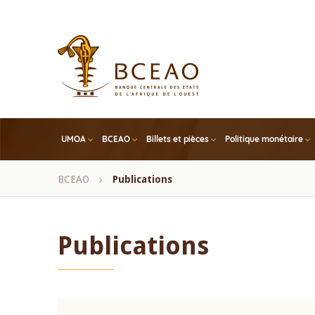
Skip
to
main
content
UMOA
BCEAO
Billets et pièces
Politique monétaire
Fil
BCEAO
Publications
d'Ariane
Publications