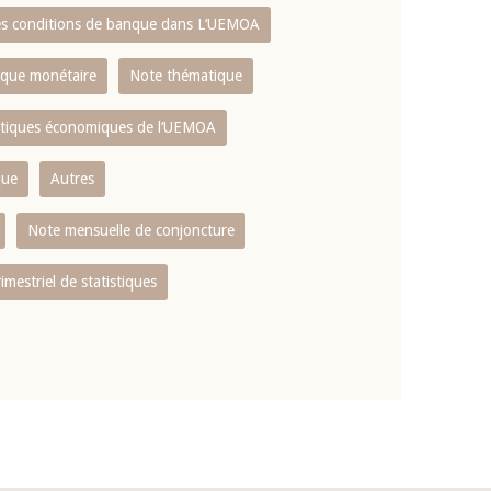
es conditions de banque dans L‘UEMOA
tique monétaire
Note thématique
istiques économiques de l‘UEMOA
que
Autres
Note mensuelle de conjoncture
rimestriel de statistiques