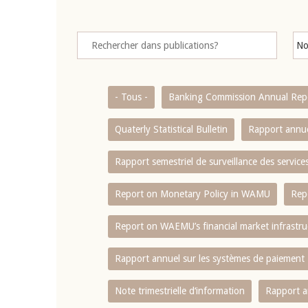
- Tous -
Banking Commission Annual Rep
Quaterly Statistical Bulletin
Rapport annue
Rapport semestriel de surveillance des servic
Report on Monetary Policy in WAMU
Rep
Report on WAEMU’s financial market infrastru
Rapport annuel sur les systèmes de paiement
Note trimestrielle d‘information
Rapport a