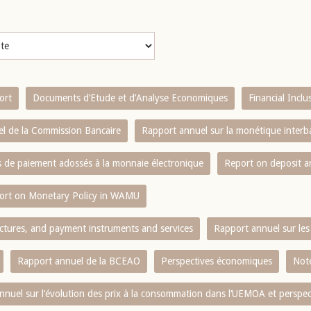
ort
Documents d’Etude et d’Analyse Economiques
Financial Incl
l de la Commission Bancaire
Rapport annuel sur la monétique inter
es de paiement adossés à la monnaie électronique
Report on deposit 
ort on Monetary Policy in WAMU
ctures, and payment instruments and services
Rapport annuel sur les 
Rapport annuel de la BCEAO
Perspectives économiques
Note
nnuel sur l‘évolution des prix à la consommation dans l‘UEMOA et perspec