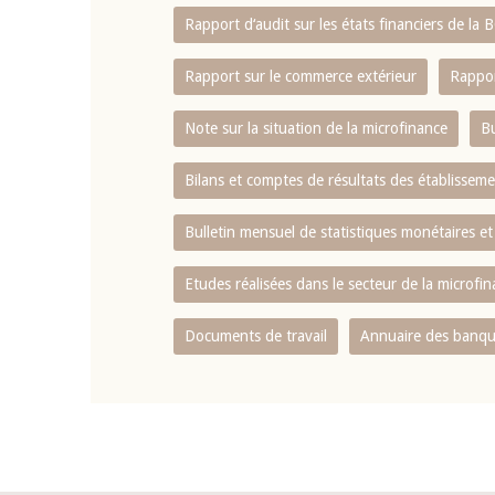
Rapport d‘audit sur les états financiers de la
Rapport sur le commerce extérieur
Rappor
Note sur la situation de la microfinance
Bu
Bilans et comptes de résultats des établissem
Bulletin mensuel de statistiques monétaires et
Etudes réalisées dans le secteur de la microfi
Documents de travail
Annuaire des banque