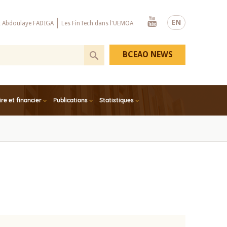
Youtube
EN
x Abdoulaye FADIGA
Les FinTech dans l'UEMOA
BCEAO NEWS
e et financier
Publications
Statistiques