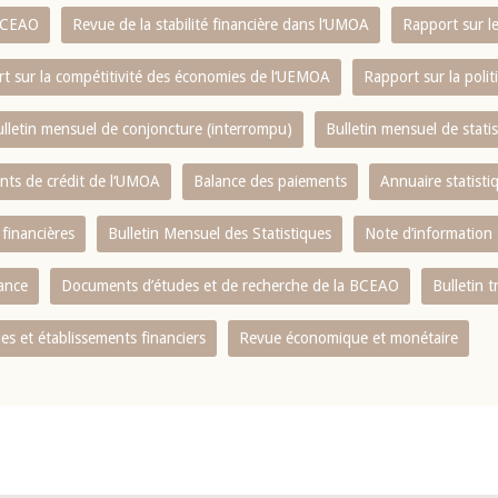
 BCEAO
Revue de la stabilité financière dans l‘UMOA
Rapport sur l
t sur la compétitivité des économies de l‘UEMOA
Rapport sur la poli
lletin mensuel de conjoncture (interrompu)
Bulletin mensuel de stat
ents de crédit de l‘UMOA
Balance des paiements
Annuaire statisti
 financières
Bulletin Mensuel des Statistiques
Note d’information
nance
Documents d’études et de recherche de la BCEAO
Bulletin t
s et établissements financiers
Revue économique et monétaire