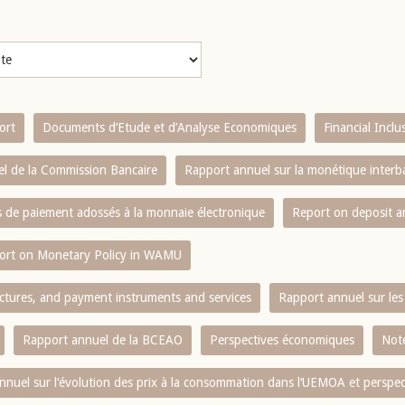
ort
Documents d’Etude et d’Analyse Economiques
Financial Incl
l de la Commission Bancaire
Rapport annuel sur la monétique inter
es de paiement adossés à la monnaie électronique
Report on deposit 
ort on Monetary Policy in WAMU
ctures, and payment instruments and services
Rapport annuel sur les 
Rapport annuel de la BCEAO
Perspectives économiques
Note
nnuel sur l‘évolution des prix à la consommation dans l‘UEMOA et perspec