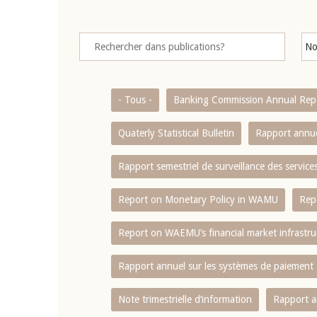
- Tous -
Banking Commission Annual Rep
Quaterly Statistical Bulletin
Rapport annue
Rapport semestriel de surveillance des servic
Report on Monetary Policy in WAMU
Rep
Report on WAEMU’s financial market infrastru
Rapport annuel sur les systèmes de paiement
Note trimestrielle d‘information
Rapport a