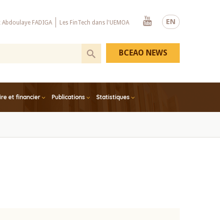
Youtube
EN
x Abdoulaye FADIGA
Les FinTech dans l'UEMOA
BCEAO NEWS
e et financier
Publications
Statistiques