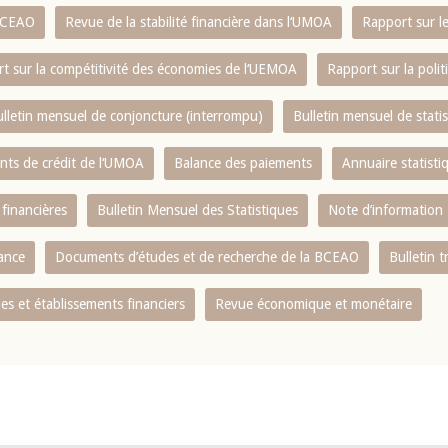
 BCEAO
Revue de la stabilité financière dans l‘UMOA
Rapport sur l
t sur la compétitivité des économies de l‘UEMOA
Rapport sur la poli
lletin mensuel de conjoncture (interrompu)
Bulletin mensuel de stat
ents de crédit de l‘UMOA
Balance des paiements
Annuaire statisti
 financières
Bulletin Mensuel des Statistiques
Note d’information
nance
Documents d’études et de recherche de la BCEAO
Bulletin t
s et établissements financiers
Revue économique et monétaire