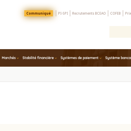
Menu
Communiqué
PI-SPI
Recrutements BCEAO
COFEB
Pri
Top
Marchés
Stabilité financière
Systèmes de paiement
Système bancair