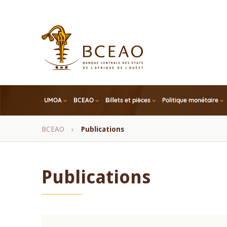
Skip
to
main
content
UMOA
BCEAO
Billets et pièces
Politique monétaire
Fil
BCEAO
Publications
d'Ariane
Publications