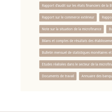
Rapport d‘audit sur les états financiers de la
Rapport sur le commerce extérieur
Rappor
Note sur la situation de la microfinance
Bu
Bilans et comptes de résultats des établissem
Bulletin mensuel de statistiques monétaires et
Etudes réalisées dans le secteur de la microfi
Documents de travail
Annuaire des banque