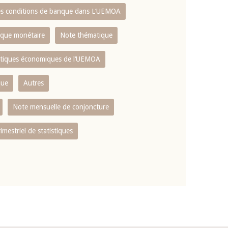
es conditions de banque dans L‘UEMOA
tique monétaire
Note thématique
istiques économiques de l‘UEMOA
que
Autres
Note mensuelle de conjoncture
rimestriel de statistiques