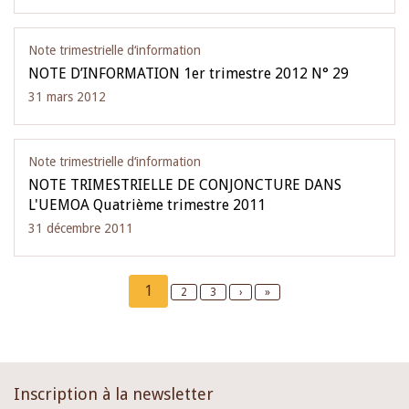
Note trimestrielle d‘information
NOTE D’INFORMATION 1er trimestre 2012 N° 29
31 mars 2012
Note trimestrielle d‘information
NOTE TRIMESTRIELLE DE CONJONCTURE DANS
L'UEMOA Quatrième trimestre 2011
31 décembre 2011
Pagination
Current
1
Page
2
Page
3
Next
›
Last
»
page
page
page
Inscription à la newsletter