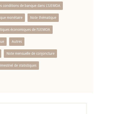
es conditions de banque dans L‘UEMOA
tique monétaire
Note thématique
istiques économiques de l‘UEMOA
que
Autres
Note mensuelle de conjoncture
rimestriel de statistiques