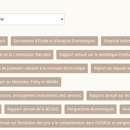
ort
Documents d’Etude et d’Analyse Economiques
Financial Incl
l de la Commission Bancaire
Rapport annuel sur la monétique inter
es de paiement adossés à la monnaie électronique
Report on deposit 
ort on Monetary Policy in WAMU
ctures, and payment instruments and services
Rapport annuel sur les 
Rapport annuel de la BCEAO
Perspectives économiques
Note
nnuel sur l‘évolution des prix à la consommation dans l‘UEMOA et perspec