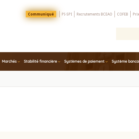
Menu
Communiqué
PI-SPI
Recrutements BCEAO
COFEB
Pri
Top
Marchés
Stabilité financière
Systèmes de paiement
Système bancair