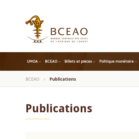
Skip
to
main
content
UMOA
BCEAO
Billets et pièces
Politique monétaire
Fil
BCEAO
Publications
d'Ariane
Publications