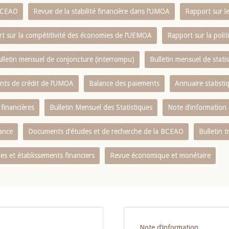
 BCEAO
Revue de la stabilité financière dans l‘UMOA
Rapport sur l
t sur la compétitivité des économies de l‘UEMOA
Rapport sur la poli
lletin mensuel de conjoncture (interrompu)
Bulletin mensuel de stat
ents de crédit de l‘UMOA
Balance des paiements
Annuaire statisti
 financières
Bulletin Mensuel des Statistiques
Note d’information
nance
Documents d’études et de recherche de la BCEAO
Bulletin t
s et établissements financiers
Revue économique et monétaire
Note d’information