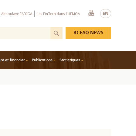
Youtube
EN
x Abdoulaye FADIGA
Les FinTech dans l'UEMOA
BCEAO NEWS
e et financier
Publications
Statistiques