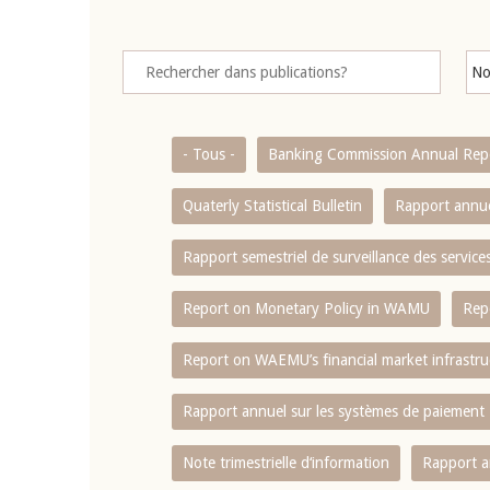
- Tous -
Banking Commission Annual Rep
Quaterly Statistical Bulletin
Rapport annue
Rapport semestriel de surveillance des servic
Report on Monetary Policy in WAMU
Rep
Report on WAEMU’s financial market infrastru
Rapport annuel sur les systèmes de paiement
Note trimestrielle d‘information
Rapport a