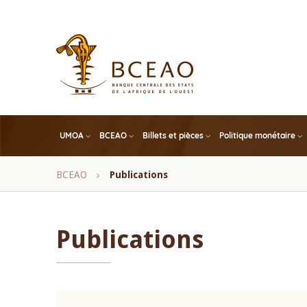
Skip
to
main
content
UMOA
BCEAO
Billets et pièces
Politique monétaire
Fil
BCEAO
Publications
d'Ariane
Publications