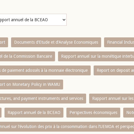
ort
Documents d’Etude et d’Analyse Economiques
Financial Incl
l de la Commission Bancaire
Rapport annuel sur la monétique inter
es de paiement adossés à la monnaie électronique
Report on deposit 
ort on Monetary Policy in WAMU
ctures, and payment instruments and services
Rapport annuel sur les 
Rapport annuel de la BCEAO
Perspectives économiques
Note
nnuel sur l‘évolution des prix à la consommation dans l‘UEMOA et perspec