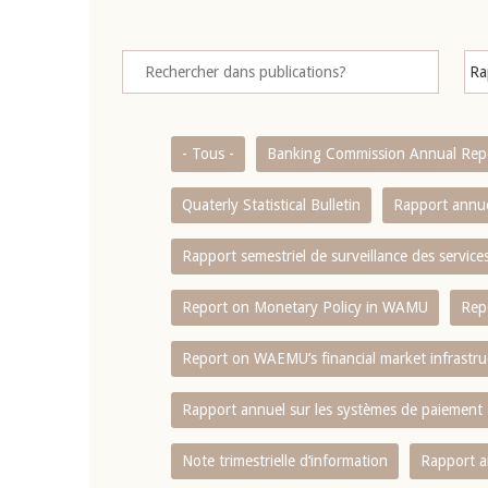
- Tous -
Banking Commission Annual Rep
Quaterly Statistical Bulletin
Rapport annue
Rapport semestriel de surveillance des servic
Report on Monetary Policy in WAMU
Rep
Report on WAEMU’s financial market infrastru
Rapport annuel sur les systèmes de paiement
Note trimestrielle d‘information
Rapport a