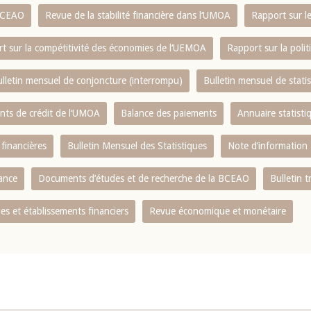
 BCEAO
Revue de la stabilité financière dans l‘UMOA
Rapport sur l
t sur la compétitivité des économies de l‘UEMOA
Rapport sur la poli
lletin mensuel de conjoncture (interrompu)
Bulletin mensuel de stat
ents de crédit de l‘UMOA
Balance des paiements
Annuaire statisti
 financières
Bulletin Mensuel des Statistiques
Note d’information
nance
Documents d’études et de recherche de la BCEAO
Bulletin t
s et établissements financiers
Revue économique et monétaire