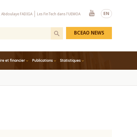
Youtube
EN
x Abdoulaye FADIGA
Les FinTech dans l'UEMOA
BCEAO NEWS
e et financier
Publications
Statistiques