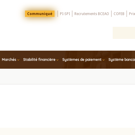
Menu
Communiqué
PI-SPI
Recrutements BCEAO
COFEB
Pri
Top
Marchés
Stabilité financière
Systèmes de paiement
Système bancair