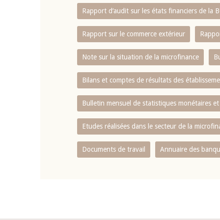
Rapport d‘audit sur les états financiers de la
Rapport sur le commerce extérieur
Rappor
Note sur la situation de la microfinance
Bu
Bilans et comptes de résultats des établissem
Bulletin mensuel de statistiques monétaires et
Etudes réalisées dans le secteur de la microfi
Documents de travail
Annuaire des banque