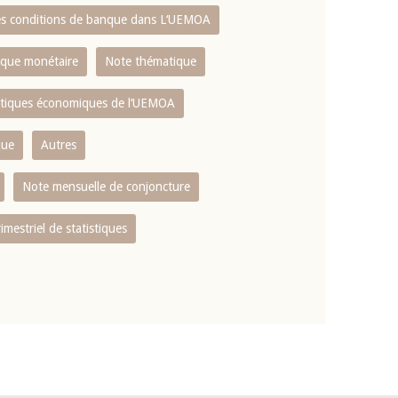
es conditions de banque dans L‘UEMOA
tique monétaire
Note thématique
istiques économiques de l‘UEMOA
que
Autres
Note mensuelle de conjoncture
rimestriel de statistiques