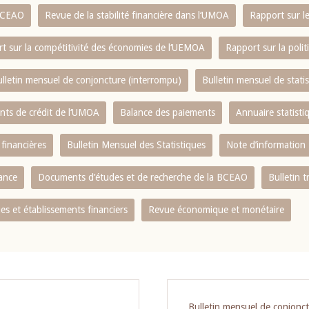
 BCEAO
Revue de la stabilité financière dans l‘UMOA
Rapport sur l
t sur la compétitivité des économies de l‘UEMOA
Rapport sur la poli
lletin mensuel de conjoncture (interrompu)
Bulletin mensuel de stat
ents de crédit de l‘UMOA
Balance des paiements
Annuaire statisti
 financières
Bulletin Mensuel des Statistiques
Note d’information
nance
Documents d’études et de recherche de la BCEAO
Bulletin t
s et établissements financiers
Revue économique et monétaire
Bulletin mensuel de conjonc