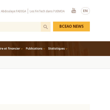
Youtube
EN
x Abdoulaye FADIGA
Les FinTech dans l'UEMOA
BCEAO NEWS
e et financier
Publications
Statistiques