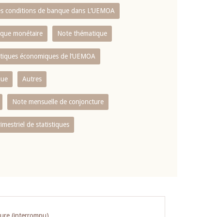
es conditions de banque dans L‘UEMOA
tique monétaire
Note thématique
istiques économiques de l‘UEMOA
que
Autres
Note mensuelle de conjoncture
rimestriel de statistiques
ture (interrompu)