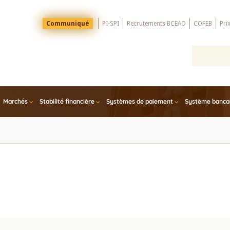
Menu
Communiqué
PI-SPI
Recrutements BCEAO
COFEB
Pri
Top
Marchés
Stabilité financière
Systèmes de paiement
Système bancair