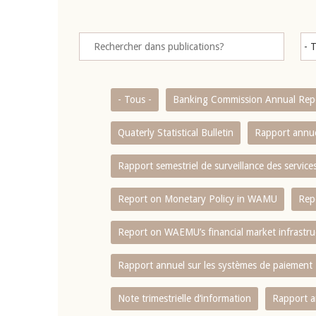
- Tous -
Banking Commission Annual Rep
Quaterly Statistical Bulletin
Rapport annue
Rapport semestriel de surveillance des servic
Report on Monetary Policy in WAMU
Rep
Report on WAEMU’s financial market infrastru
Rapport annuel sur les systèmes de paiement
Note trimestrielle d‘information
Rapport a