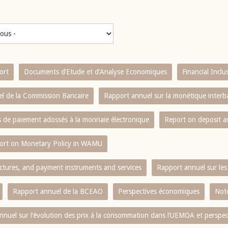
ort
Documents d’Etude et d’Analyse Economiques
Financial Incl
l de la Commission Bancaire
Rapport annuel sur la monétique inter
es de paiement adossés à la monnaie électronique
Report on deposit 
ort on Monetary Policy in WAMU
ctures, and payment instruments and services
Rapport annuel sur les 
Rapport annuel de la BCEAO
Perspectives économiques
Note
nnuel sur l‘évolution des prix à la consommation dans l‘UEMOA et perspec