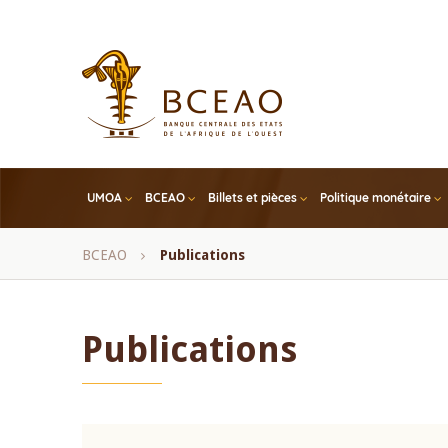
Skip
to
main
content
UMOA
BCEAO
Billets et pièces
Politique monétaire
Fil
BCEAO
Publications
d'Ariane
Publications