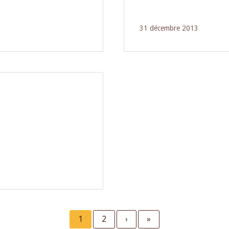
31 décembre 2013
Current
1
Page
2
Next
›
Last
»