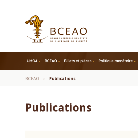
Skip
to
main
content
UMOA
BCEAO
Billets et pièces
Politique monétaire
Fil
BCEAO
Publications
d'Ariane
Publications