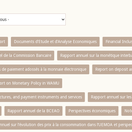
ort
Documents d’Etude et d’Analyse Economiques
Financial Incl
l de la Commission Bancaire
Rapport annuel sur la monétique inter
es de paiement adossés à la monnaie électronique
Report on deposit 
ort on Monetary Policy in WAMU
ctures, and payment instruments and services
Rapport annuel sur les 
Rapport annuel de la BCEAO
Perspectives économiques
Note
nnuel sur l‘évolution des prix à la consommation dans l‘UEMOA et perspec