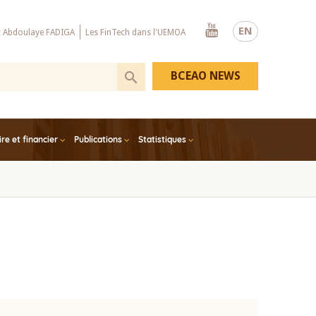
Youtube
EN
x Abdoulaye FADIGA
Les FinTech dans l'UEMOA
BCEAO NEWS
e et financier
Publications
Statistiques