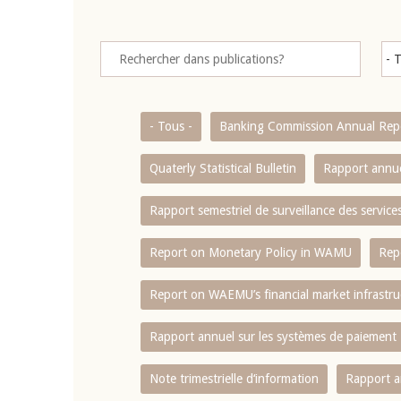
- Tous -
Banking Commission Annual Rep
Quaterly Statistical Bulletin
Rapport annue
Rapport semestriel de surveillance des servic
Report on Monetary Policy in WAMU
Rep
Report on WAEMU’s financial market infrastru
Rapport annuel sur les systèmes de paiement
Note trimestrielle d‘information
Rapport a