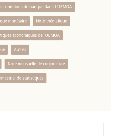
es conditions de banque dans L‘UEMOA
tique monétaire
Note thématique
istiques économiques de l‘UEMOA
que
Autres
Note mensuelle de conjoncture
rimestriel de statistiques