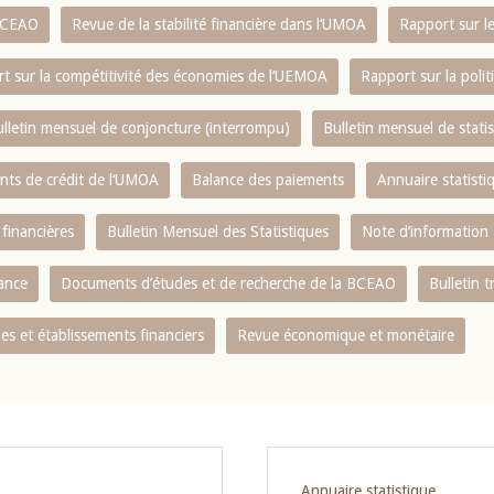
 BCEAO
Revue de la stabilité financière dans l‘UMOA
Rapport sur l
t sur la compétitivité des économies de l‘UEMOA
Rapport sur la poli
lletin mensuel de conjoncture (interrompu)
Bulletin mensuel de stat
ents de crédit de l‘UMOA
Balance des paiements
Annuaire statisti
 financières
Bulletin Mensuel des Statistiques
Note d’information
nance
Documents d’études et de recherche de la BCEAO
Bulletin t
s et établissements financiers
Revue économique et monétaire
Annuaire statistique