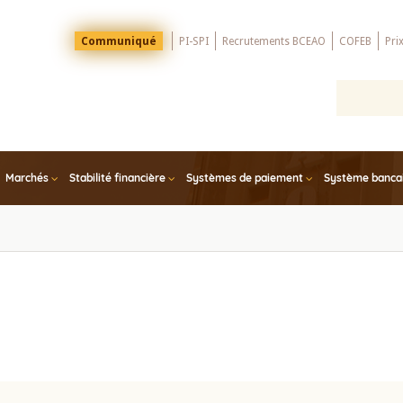
Menu
Communiqué
PI-SPI
Recrutements BCEAO
COFEB
Pri
Top
Marchés
Stabilité financière
Systèmes de paiement
Système bancair