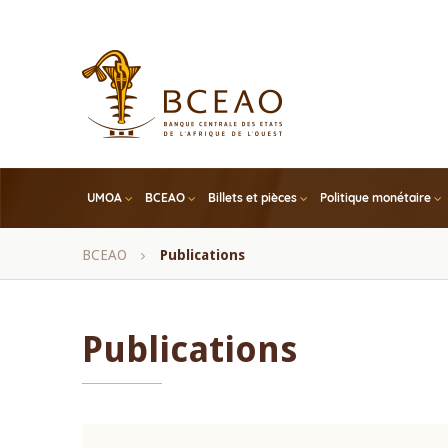
Skip
to
main
content
UMOA
BCEAO
Billets et pièces
Politique monétaire
Fil
BCEAO
Publications
d'Ariane
Publications