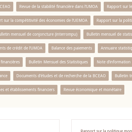
 BCEAO
Revue de la stabilité financière dans l‘UMOA
Rapport sur l
t sur la compétitivité des économies de l‘UEMOA
Rapport sur la poli
lletin mensuel de conjoncture (interrompu)
Bulletin mensuel de stat
ents de crédit de l‘UMOA
Balance des paiements
Annuaire statisti
 financières
Bulletin Mensuel des Statistiques
Note d’information
nance
Documents d’études et de recherche de la BCEAO
Bulletin t
s et établissements financiers
Revue économique et monétaire
Rapport sur la politique mon