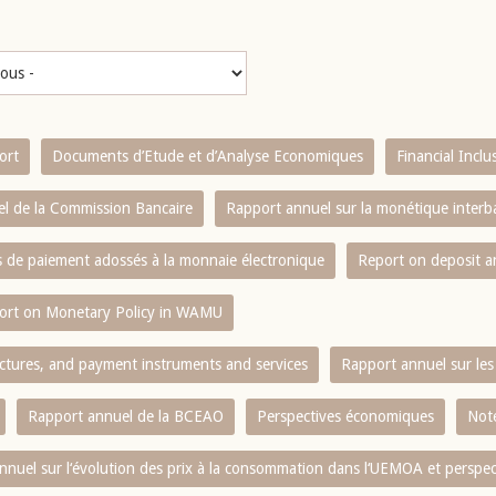
ort
Documents d’Etude et d’Analyse Economiques
Financial Incl
l de la Commission Bancaire
Rapport annuel sur la monétique inter
es de paiement adossés à la monnaie électronique
Report on deposit 
ort on Monetary Policy in WAMU
ctures, and payment instruments and services
Rapport annuel sur les 
Rapport annuel de la BCEAO
Perspectives économiques
Note
nnuel sur l‘évolution des prix à la consommation dans l‘UEMOA et perspec