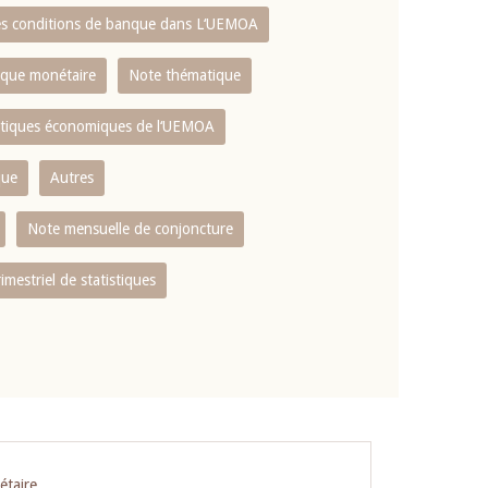
es conditions de banque dans L‘UEMOA
tique monétaire
Note thématique
istiques économiques de l‘UEMOA
que
Autres
Note mensuelle de conjoncture
rimestriel de statistiques
étaire