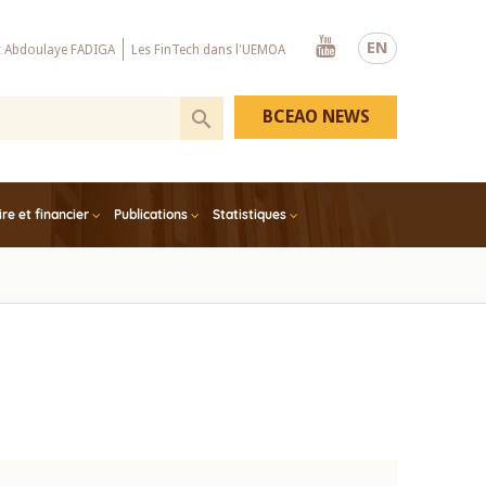
Youtube
EN
x Abdoulaye FADIGA
Les FinTech dans l'UEMOA
BCEAO NEWS
e et financier
Publications
Statistiques