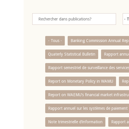
- Tous -
Banking Commission Annual Rep
Quaterly Statistical Bulletin
Rapport annue
Rapport semestriel de surveillance des servic
Report on Monetary Policy in WAMU
Rep
Report on WAEMU’s financial market infrastru
Rapport annuel sur les systèmes de paiement
Note trimestrielle d‘information
Rapport a