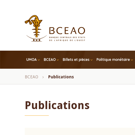
Skip
to
main
content
UMOA
BCEAO
Billets et pièces
Politique monétaire
Fil
BCEAO
Publications
d'Ariane
Publications