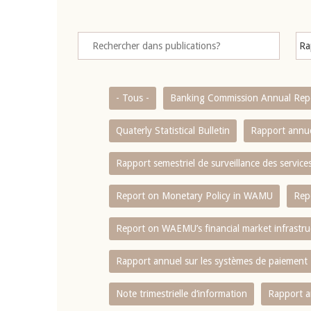
- Tous -
Banking Commission Annual Rep
Quaterly Statistical Bulletin
Rapport annue
Rapport semestriel de surveillance des servic
Report on Monetary Policy in WAMU
Rep
Report on WAEMU’s financial market infrastru
Rapport annuel sur les systèmes de paiement
Note trimestrielle d‘information
Rapport a