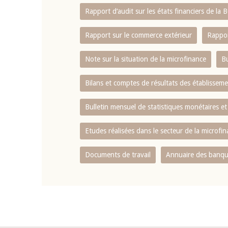
Rapport d‘audit sur les états financiers de la
Rapport sur le commerce extérieur
Rappor
Note sur la situation de la microfinance
Bu
Bilans et comptes de résultats des établissem
Bulletin mensuel de statistiques monétaires et
Etudes réalisées dans le secteur de la microfi
Documents de travail
Annuaire des banque