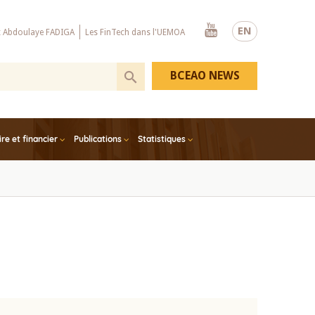
Youtube
EN
x Abdoulaye FADIGA
Les FinTech dans l'UEMOA
BCEAO NEWS
e et financier
Publications
Statistiques