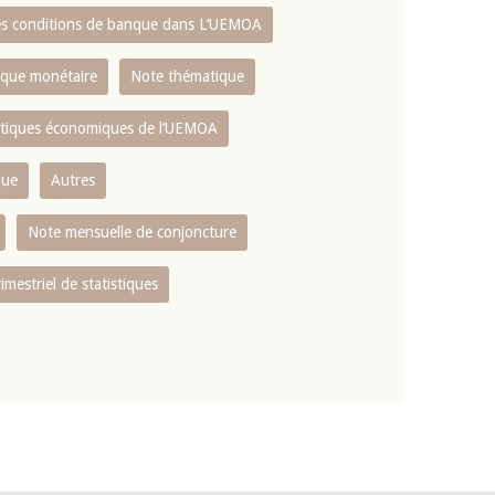
es conditions de banque dans L‘UEMOA
tique monétaire
Note thématique
istiques économiques de l‘UEMOA
que
Autres
Note mensuelle de conjoncture
rimestriel de statistiques