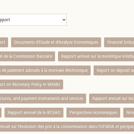
ort
Documents d’Etude et d’Analyse Economiques
Financial Incl
l de la Commission Bancaire
Rapport annuel sur la monétique inter
es de paiement adossés à la monnaie électronique
Report on deposit 
ort on Monetary Policy in WAMU
ctures, and payment instruments and services
Rapport annuel sur les 
Rapport annuel de la BCEAO
Perspectives économiques
Note
nnuel sur l‘évolution des prix à la consommation dans l‘UEMOA et perspec