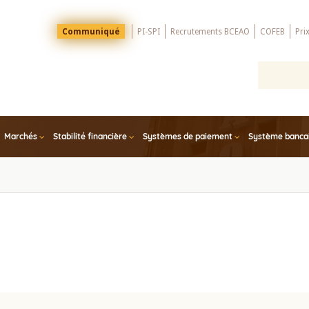
Menu
Communiqué
PI-SPI
Recrutements BCEAO
COFEB
Pri
Top
Marchés
Stabilité financière
Systèmes de paiement
Système bancair