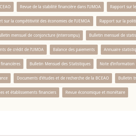
 BCEAO
Revue de la stabilité financière dans l‘UMOA
Rapport sur l
t sur la compétitivité des économies de l‘UEMOA
Rapport sur la poli
lletin mensuel de conjoncture (interrompu)
Bulletin mensuel de stat
ents de crédit de l‘UMOA
Balance des paiements
Annuaire statisti
 financières
Bulletin Mensuel des Statistiques
Note d’information
nance
Documents d’études et de recherche de la BCEAO
Bulletin t
s et établissements financiers
Revue économique et monétaire