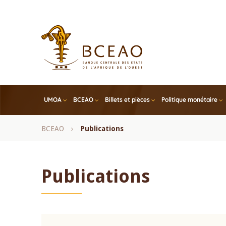
Skip
to
main
content
UMOA
BCEAO
Billets et pièces
Politique monétaire
Fil
BCEAO
Publications
d'Ariane
Publications