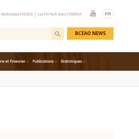
Youtube
EN
x Abdoulaye FADIGA
Les FinTech dans l'UEMOA
BCEAO NEWS
e et financier
Publications
Statistiques