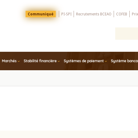
Menu
Communiqué
PI-SPI
Recrutements BCEAO
COFEB
Pri
Top
Marchés
Stabilité financière
Systèmes de paiement
Système bancair