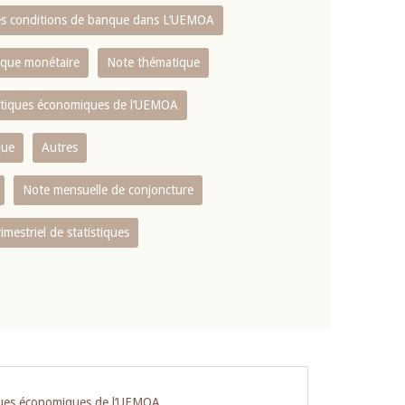
es conditions de banque dans L‘UEMOA
tique monétaire
Note thématique
istiques économiques de l‘UEMOA
que
Autres
Note mensuelle de conjoncture
rimestriel de statistiques
iques économiques de l‘UEMOA