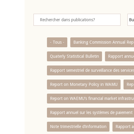
- Tous -
Banking Commission Annual Rep
Quaterly Statistical Bulletin
Rapport annue
Rapport semestriel de surveillance des servic
Report on Monetary Policy in WAMU
Rep
Report on WAEMU’s financial market infrastru
Rapport annuel sur les systèmes de paiement
Note trimestrielle d‘information
Rapport a