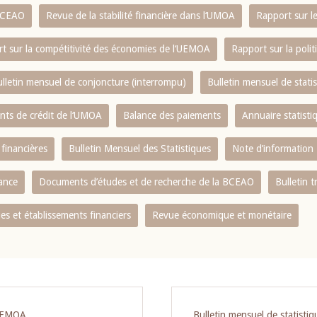
 BCEAO
Revue de la stabilité financière dans l‘UMOA
Rapport sur l
t sur la compétitivité des économies de l‘UEMOA
Rapport sur la poli
lletin mensuel de conjoncture (interrompu)
Bulletin mensuel de stat
ents de crédit de l‘UMOA
Balance des paiements
Annuaire statisti
 financières
Bulletin Mensuel des Statistiques
Note d’information
nance
Documents d’études et de recherche de la BCEAO
Bulletin t
s et établissements financiers
Revue économique et monétaire
‘UEMOA
Bulletin mensuel de statist