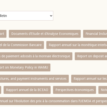
ort
Documents d’Etude et d’Analyse Economiques
Financial Incl
l de la Commission Bancaire
Rapport annuel sur la monétique inter
es de paiement adossés à la monnaie électronique
Report on deposit 
ort on Monetary Policy in WAMU
ctures, and payment instruments and services
Rapport annuel sur les 
Rapport annuel de la BCEAO
Perspectives économiques
Note
nnuel sur l‘évolution des prix à la consommation dans l‘UEMOA et perspec