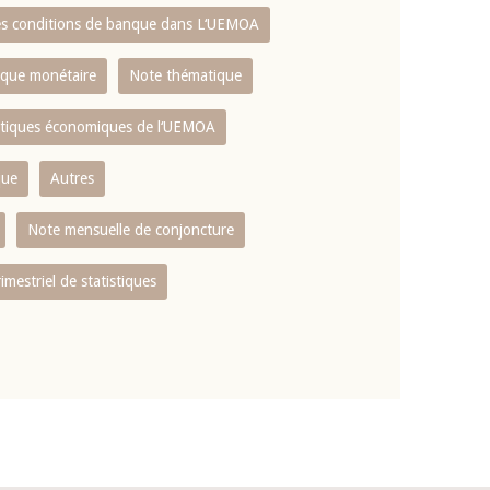
es conditions de banque dans L‘UEMOA
tique monétaire
Note thématique
istiques économiques de l‘UEMOA
que
Autres
Note mensuelle de conjoncture
rimestriel de statistiques