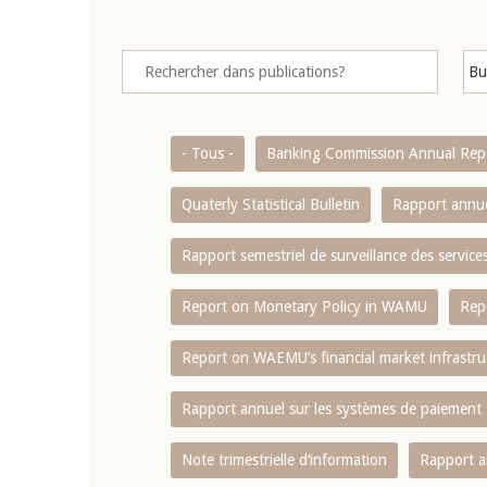
- Tous -
Banking Commission Annual Rep
Quaterly Statistical Bulletin
Rapport annue
Rapport semestriel de surveillance des servic
Report on Monetary Policy in WAMU
Rep
Report on WAEMU’s financial market infrastru
Rapport annuel sur les systèmes de paiement
Note trimestrielle d‘information
Rapport a