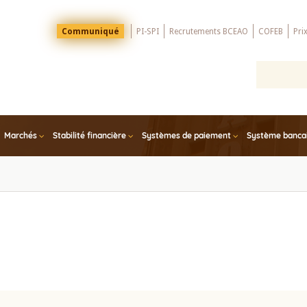
Menu
Communiqué
PI-SPI
Recrutements BCEAO
COFEB
Pri
Top
Marchés
Stabilité financière
Systèmes de paiement
Système bancair