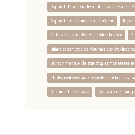
Rapport d‘audit sur les états financiers de la
Rapport sur le commerce extérieur
Rappor
Note sur la situation de la microfinance
Bu
Bilans et comptes de résultats des établissem
Bulletin mensuel de statistiques monétaires et
Etudes réalisées dans le secteur de la microfi
Documents de travail
Annuaire des banque