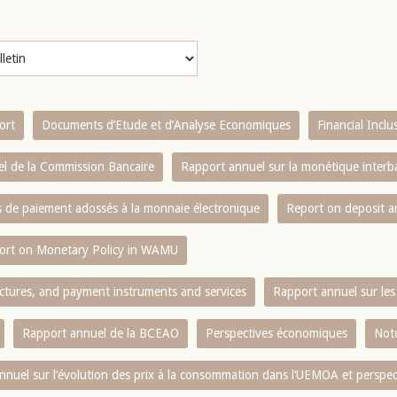
ort
Documents d’Etude et d’Analyse Economiques
Financial Incl
l de la Commission Bancaire
Rapport annuel sur la monétique inter
es de paiement adossés à la monnaie électronique
Report on deposit 
ort on Monetary Policy in WAMU
ctures, and payment instruments and services
Rapport annuel sur les 
Rapport annuel de la BCEAO
Perspectives économiques
Note
nnuel sur l‘évolution des prix à la consommation dans l‘UEMOA et perspec