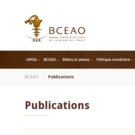
Skip
to
main
content
UMOA
BCEAO
Billets et pièces
Politique monétaire
Fil
BCEAO
Publications
d'Ariane
Publications