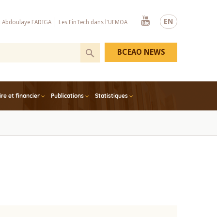
Youtube
EN
x Abdoulaye FADIGA
Les FinTech dans l'UEMOA
BCEAO NEWS
e et financier
Publications
Statistiques