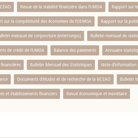
 BCEAO
Revue de la stabilité financière dans l‘UMOA
Rapport sur l
t sur la compétitivité des économies de l‘UEMOA
Rapport sur la poli
lletin mensuel de conjoncture (interrompu)
Bulletin mensuel de stat
ents de crédit de l‘UMOA
Balance des paiements
Annuaire statisti
 financières
Bulletin Mensuel des Statistiques
Note d’information
nance
Documents d’études et de recherche de la BCEAO
Bulletin t
s et établissements financiers
Revue économique et monétaire