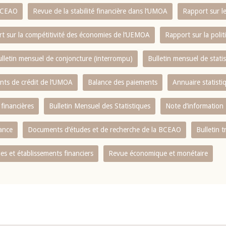
 BCEAO
Revue de la stabilité financière dans l‘UMOA
Rapport sur l
t sur la compétitivité des économies de l‘UEMOA
Rapport sur la poli
lletin mensuel de conjoncture (interrompu)
Bulletin mensuel de stat
ents de crédit de l‘UMOA
Balance des paiements
Annuaire statisti
 financières
Bulletin Mensuel des Statistiques
Note d’information
nance
Documents d’études et de recherche de la BCEAO
Bulletin t
s et établissements financiers
Revue économique et monétaire