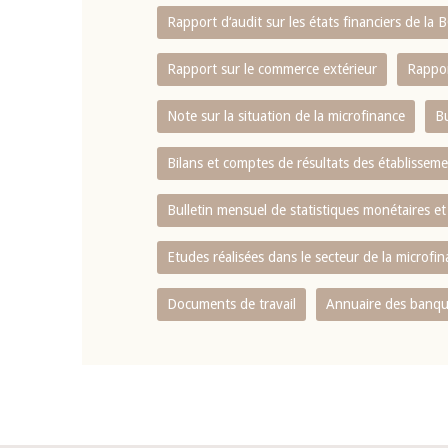
Rapport d‘audit sur les états financiers de la
Rapport sur le commerce extérieur
Rappor
Note sur la situation de la microfinance
Bu
Bilans et comptes de résultats des établissem
Bulletin mensuel de statistiques monétaires et
Etudes réalisées dans le secteur de la microfi
Documents de travail
Annuaire des banque