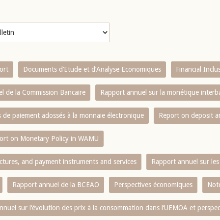
ort
Documents d’Etude et d’Analyse Economiques
Financial Incl
l de la Commission Bancaire
Rapport annuel sur la monétique inter
es de paiement adossés à la monnaie électronique
Report on deposit 
ort on Monetary Policy in WAMU
ctures, and payment instruments and services
Rapport annuel sur les 
Rapport annuel de la BCEAO
Perspectives économiques
Note
nnuel sur l‘évolution des prix à la consommation dans l‘UEMOA et perspec