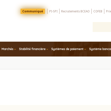
Menu
Communiqué
PI-SPI
Recrutements BCEAO
COFEB
Pri
Top
Marchés
Stabilité financière
Systèmes de paiement
Système bancair