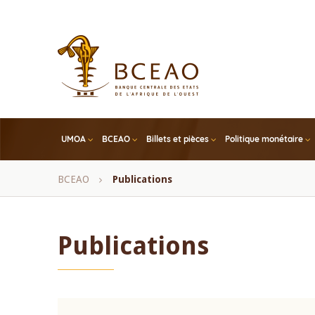
Skip
to
main
content
UMOA
BCEAO
Billets et pièces
Politique monétaire
Fil
BCEAO
Publications
d'Ariane
Publications