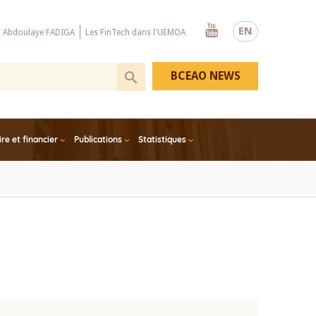
Youtube
EN
x Abdoulaye FADIGA
Les FinTech dans l'UEMOA
BCEAO NEWS
e et financier
Publications
Statistiques