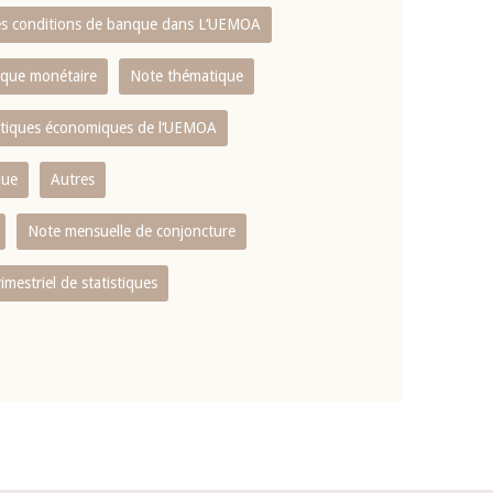
es conditions de banque dans L‘UEMOA
tique monétaire
Note thématique
istiques économiques de l‘UEMOA
que
Autres
Note mensuelle de conjoncture
rimestriel de statistiques