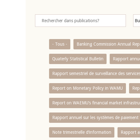
- Tous -
Banking Commission Annual Rep
Quaterly Statistical Bulletin
Rapport annue
Rapport semestriel de surveillance des servic
Report on Monetary Policy in WAMU
Rep
Report on WAEMU’s financial market infrastru
Rapport annuel sur les systèmes de paiement
Note trimestrielle d‘information
Rapport a