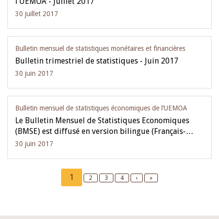
l’UEMOA - Juillet 2017
30 juillet 2017
Bulletin mensuel de statistiques monétaires et financières
Bulletin trimestriel de statistiques - Juin 2017
30 juin 2017
Bulletin mensuel de statistiques économiques de l‘UEMOA
Le Bulletin Mensuel de Statistiques Economiques
(BMSE) est diffusé en version bilingue (Français-…
30 juin 2017
Pagination
Current
1
Page
2
Page
3
Page
4
Next
›
Last
»
page
page
page