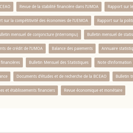
 BCEAO
Revue de la stabilité financière dans l‘UMOA
Rapport sur l
t sur la compétitivité des économies de l‘UEMOA
Rapport sur la poli
lletin mensuel de conjoncture (interrompu)
Bulletin mensuel de stat
ents de crédit de l‘UMOA
Balance des paiements
Annuaire statisti
 financières
Bulletin Mensuel des Statistiques
Note d’information
nance
Documents d’études et de recherche de la BCEAO
Bulletin t
s et établissements financiers
Revue économique et monétaire