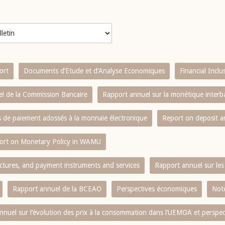
ort
Documents d’Etude et d’Analyse Economiques
Financial Incl
l de la Commission Bancaire
Rapport annuel sur la monétique inter
es de paiement adossés à la monnaie électronique
Report on deposit 
ort on Monetary Policy in WAMU
ctures, and payment instruments and services
Rapport annuel sur les 
Rapport annuel de la BCEAO
Perspectives économiques
Note
nnuel sur l‘évolution des prix à la consommation dans l‘UEMOA et perspec