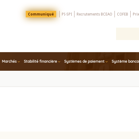
Menu
Communiqué
PI-SPI
Recrutements BCEAO
COFEB
Pri
Top
Marchés
Stabilité financière
Systèmes de paiement
Système bancair