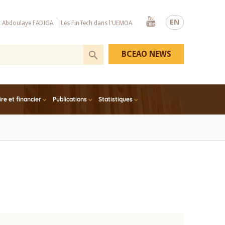
Youtube
EN
x Abdoulaye FADIGA
Les FinTech dans l'UEMOA
BCEAO NEWS
e et financier
Publications
Statistiques