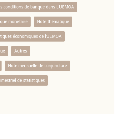
es conditions de banque dans L‘UEMOA
tique monétaire
Note thématique
istiques économiques de l‘UEMOA
que
Autres
Note mensuelle de conjoncture
rimestriel de statistiques