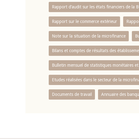
Rapport d‘audit sur les états financiers de la
Rapport sur le commerce extérieur
Rappor
Note sur la situation de la microfinance
Bu
Bilans et comptes de résultats des établissem
Bulletin mensuel de statistiques monétaires et
Etudes réalisées dans le secteur de la microfi
Documents de travail
Annuaire des banque