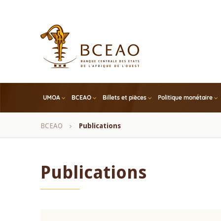
Skip
to
main
content
UMOA
BCEAO
Billets et pièces
Politique monétaire
Fil
BCEAO
Publications
d'Ariane
Publications