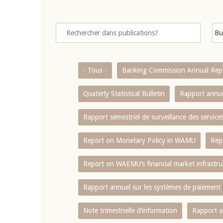
- Tous -
Banking Commission Annual Rep
Quaterly Statistical Bulletin
Rapport annue
Rapport semestriel de surveillance des servic
Report on Monetary Policy in WAMU
Rep
Report on WAEMU’s financial market infrastru
Rapport annuel sur les systèmes de paiement
Note trimestrielle d‘information
Rapport a