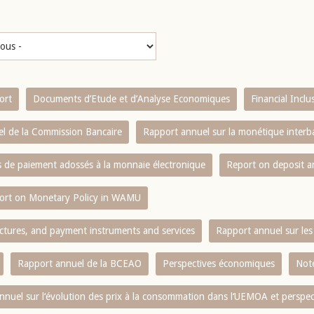
ort
Documents d’Etude et d’Analyse Economiques
Financial Incl
l de la Commission Bancaire
Rapport annuel sur la monétique inter
es de paiement adossés à la monnaie électronique
Report on deposit 
ort on Monetary Policy in WAMU
ctures, and payment instruments and services
Rapport annuel sur les 
Rapport annuel de la BCEAO
Perspectives économiques
Note
nnuel sur l‘évolution des prix à la consommation dans l‘UEMOA et perspec