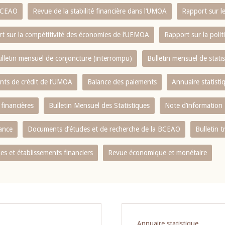
 BCEAO
Revue de la stabilité financière dans l‘UMOA
Rapport sur l
t sur la compétitivité des économies de l‘UEMOA
Rapport sur la poli
lletin mensuel de conjoncture (interrompu)
Bulletin mensuel de stat
ents de crédit de l‘UMOA
Balance des paiements
Annuaire statisti
 financières
Bulletin Mensuel des Statistiques
Note d’information
nance
Documents d’études et de recherche de la BCEAO
Bulletin t
s et établissements financiers
Revue économique et monétaire
Annuaire statistique