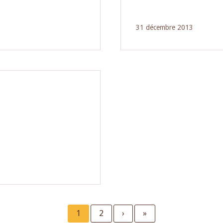
31 décembre 2013
Current
1
Page
2
Next
›
Last
»