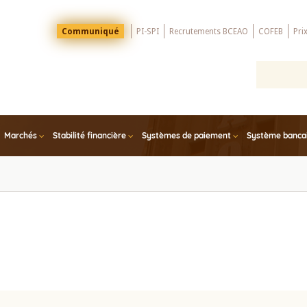
Menu
Communiqué
PI-SPI
Recrutements BCEAO
COFEB
Pri
Top
Marchés
Stabilité financière
Systèmes de paiement
Système bancair