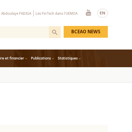
Youtube
EN
x Abdoulaye FADIGA
Les FinTech dans l'UEMOA
BCEAO NEWS
e et financier
Publications
Statistiques