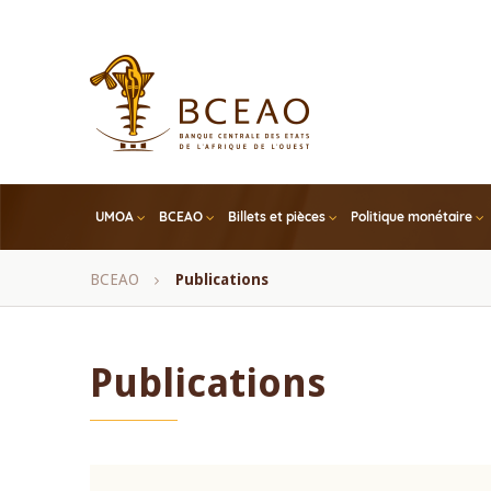
Skip
to
main
content
UMOA
BCEAO
Billets et pièces
Politique monétaire
Fil
BCEAO
Publications
d'Ariane
Publications