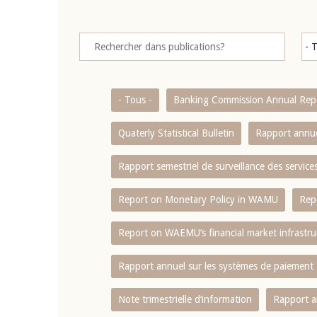
- Tous -
Banking Commission Annual Rep
Quaterly Statistical Bulletin
Rapport annue
Rapport semestriel de surveillance des servic
Report on Monetary Policy in WAMU
Rep
Report on WAEMU’s financial market infrastru
Rapport annuel sur les systèmes de paiement
Note trimestrielle d‘information
Rapport a