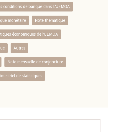
es conditions de banque dans L‘UEMOA
tique monétaire
Note thématique
istiques économiques de l‘UEMOA
que
Autres
Note mensuelle de conjoncture
rimestriel de statistiques