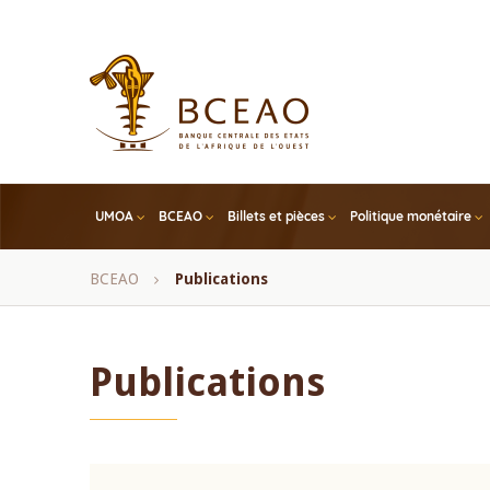
Skip
to
main
content
UMOA
BCEAO
Billets et pièces
Politique monétaire
Fil
BCEAO
Publications
d'Ariane
Publications