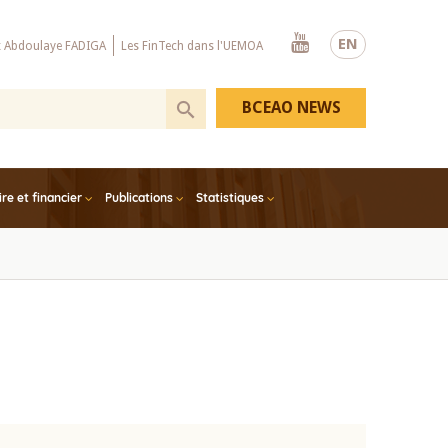
Youtube
EN
x Abdoulaye FADIGA
Les FinTech dans l'UEMOA
BCEAO NEWS
e et financier
Publications
Statistiques