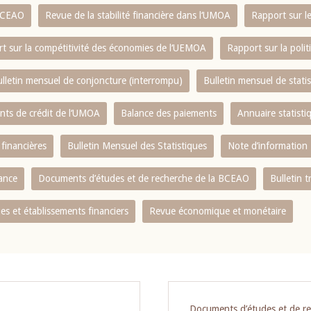
 BCEAO
Revue de la stabilité financière dans l‘UMOA
Rapport sur l
t sur la compétitivité des économies de l‘UEMOA
Rapport sur la poli
lletin mensuel de conjoncture (interrompu)
Bulletin mensuel de stat
ents de crédit de l‘UMOA
Balance des paiements
Annuaire statisti
 financières
Bulletin Mensuel des Statistiques
Note d’information
nance
Documents d’études et de recherche de la BCEAO
Bulletin t
s et établissements financiers
Revue économique et monétaire
Documents d’études et de r