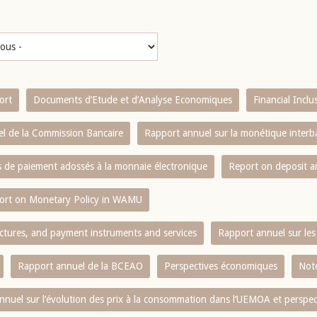
ort
Documents d’Etude et d’Analyse Economiques
Financial Incl
l de la Commission Bancaire
Rapport annuel sur la monétique inter
es de paiement adossés à la monnaie électronique
Report on deposit 
ort on Monetary Policy in WAMU
ctures, and payment instruments and services
Rapport annuel sur les 
Rapport annuel de la BCEAO
Perspectives économiques
Note
nnuel sur l‘évolution des prix à la consommation dans l‘UEMOA et perspec