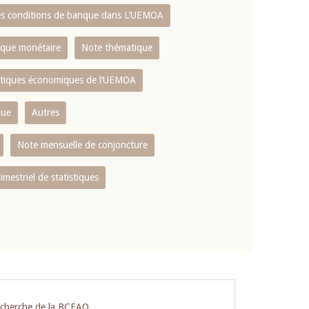
es conditions de banque dans L‘UEMOA
tique monétaire
Note thématique
istiques économiques de l‘UEMOA
que
Autres
Note mensuelle de conjoncture
rimestriel de statistiques
echerche de la BCEAO