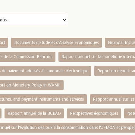
ort
Documents d’Etude et d’Analyse Economiques
Financial Incl
l de la Commission Bancaire
Rapport annuel sur la monétique inter
es de paiement adossés à la monnaie électronique
Report on deposit 
ort on Monetary Policy in WAMU
ctures, and payment instruments and services
Rapport annuel sur les 
Rapport annuel de la BCEAO
Perspectives économiques
Note
nnuel sur l‘évolution des prix à la consommation dans l‘UEMOA et perspec