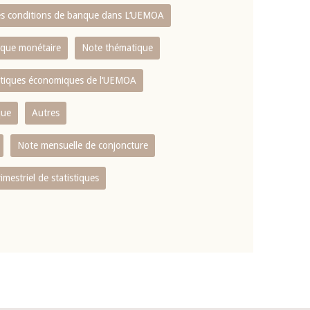
es conditions de banque dans L‘UEMOA
tique monétaire
Note thématique
istiques économiques de l‘UEMOA
que
Autres
Note mensuelle de conjoncture
rimestriel de statistiques