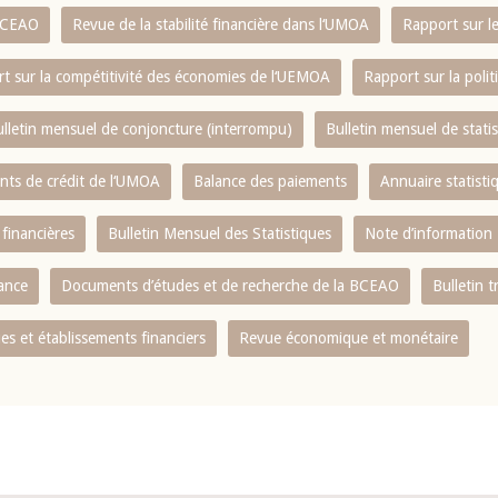
 BCEAO
Revue de la stabilité financière dans l‘UMOA
Rapport sur l
t sur la compétitivité des économies de l‘UEMOA
Rapport sur la poli
lletin mensuel de conjoncture (interrompu)
Bulletin mensuel de stat
ents de crédit de l‘UMOA
Balance des paiements
Annuaire statisti
 financières
Bulletin Mensuel des Statistiques
Note d’information
nance
Documents d’études et de recherche de la BCEAO
Bulletin t
s et établissements financiers
Revue économique et monétaire