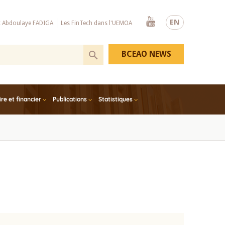
Youtube
EN
x Abdoulaye FADIGA
Les FinTech dans l'UEMOA
BCEAO NEWS
e et financier
Publications
Statistiques