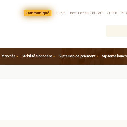
Menu
Communiqué
PI-SPI
Recrutements BCEAO
COFEB
Pri
Top
Marchés
Stabilité financière
Systèmes de paiement
Système bancair