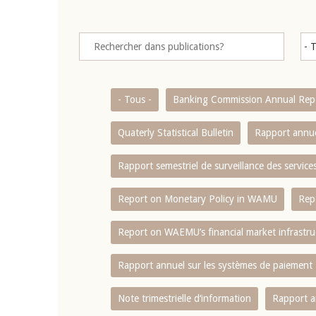
- Tous -
Banking Commission Annual Rep
Quaterly Statistical Bulletin
Rapport annue
Rapport semestriel de surveillance des servic
Report on Monetary Policy in WAMU
Rep
Report on WAEMU’s financial market infrastru
Rapport annuel sur les systèmes de paiement
Note trimestrielle d‘information
Rapport a