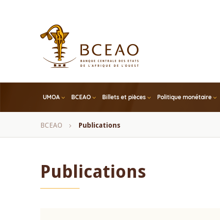
Skip
to
main
content
UMOA
BCEAO
Billets et pièces
Politique monétaire
Fil
BCEAO
Publications
d'Ariane
Publications