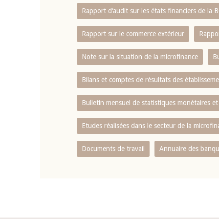
Rapport d‘audit sur les états financiers de la
Rapport sur le commerce extérieur
Rappor
Note sur la situation de la microfinance
Bu
Bilans et comptes de résultats des établissem
Bulletin mensuel de statistiques monétaires et
Etudes réalisées dans le secteur de la microfi
Documents de travail
Annuaire des banque