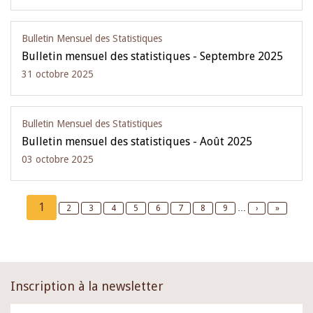
Bulletin Mensuel des Statistiques
Bulletin mensuel des statistiques - Septembre 2025
31 octobre 2025
Bulletin Mensuel des Statistiques
Bulletin mensuel des statistiques - Août 2025
03 octobre 2025
Pagination
Current
1
Page
2
Page
3
Page
4
Page
5
Page
6
Page
7
Page
8
Page
9
…
Next
›
Last
»
page
page
page
Inscription à la newsletter