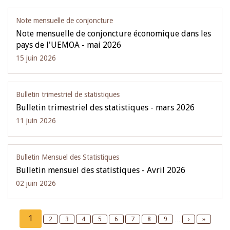
Note mensuelle de conjoncture
Note mensuelle de conjoncture économique dans les
pays de l'UEMOA - mai 2026
15 juin 2026
Bulletin trimestriel de statistiques
Bulletin trimestriel des statistiques - mars 2026
11 juin 2026
Bulletin Mensuel des Statistiques
Bulletin mensuel des statistiques - Avril 2026
02 juin 2026
Pagination
Current
1
Page
2
Page
3
Page
4
Page
5
Page
6
Page
7
Page
8
Page
9
…
Next
›
Last
»
page
page
page