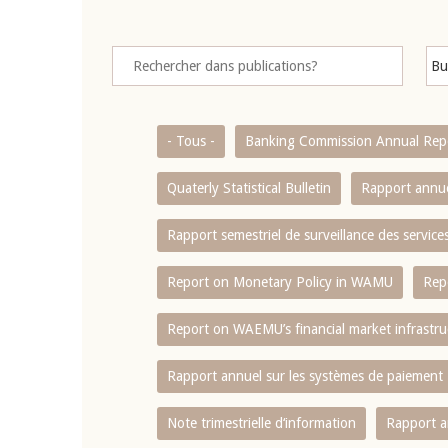
- Tous -
Banking Commission Annual Rep
Quaterly Statistical Bulletin
Rapport annue
Rapport semestriel de surveillance des servic
Report on Monetary Policy in WAMU
Rep
Report on WAEMU’s financial market infrastru
Rapport annuel sur les systèmes de paiement
Note trimestrielle d‘information
Rapport a