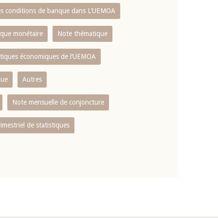
es conditions de banque dans L‘UEMOA
tique monétaire
Note thématique
istiques économiques de l‘UEMOA
que
Autres
Note mensuelle de conjoncture
rimestriel de statistiques