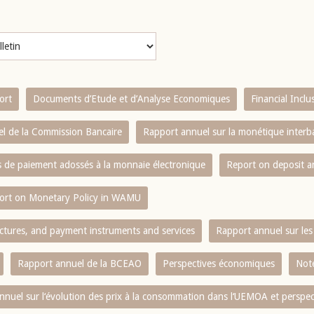
ort
Documents d’Etude et d’Analyse Economiques
Financial Incl
l de la Commission Bancaire
Rapport annuel sur la monétique inter
es de paiement adossés à la monnaie électronique
Report on deposit 
ort on Monetary Policy in WAMU
ctures, and payment instruments and services
Rapport annuel sur les 
Rapport annuel de la BCEAO
Perspectives économiques
Note
nnuel sur l‘évolution des prix à la consommation dans l‘UEMOA et perspec