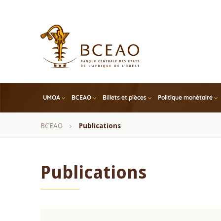
Skip
to
main
content
UMOA
BCEAO
Billets et pièces
Politique monétaire
Fil
BCEAO
Publications
d'Ariane
Publications