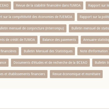
 BCEAO
Revue de la stabilité financière dans l‘UMOA
Rapport sur l
t sur la compétitivité des économies de l‘UEMOA
Rapport sur la poli
lletin mensuel de conjoncture (interrompu)
Bulletin mensuel de stat
ents de crédit de l‘UMOA
Balance des paiements
Annuaire statisti
 financières
Bulletin Mensuel des Statistiques
Note d’information
nance
Documents d’études et de recherche de la BCEAO
Bulletin t
s et établissements financiers
Revue économique et monétaire