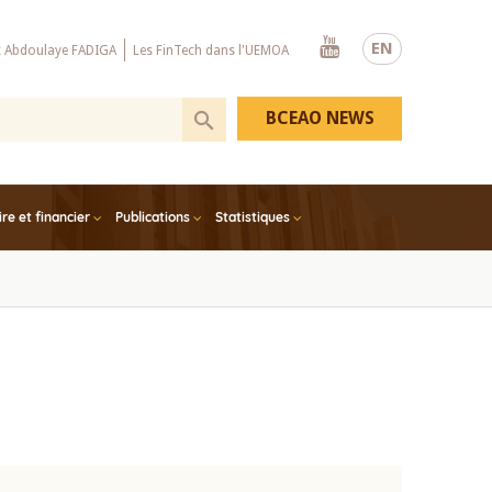
Youtube
EN
x Abdoulaye FADIGA
Les FinTech dans l'UEMOA
BCEAO NEWS
e et financier
Publications
Statistiques