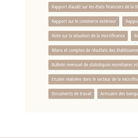
Rapport d‘audit sur les états financiers de la
Rapport sur le commerce extérieur
Rappor
Note sur la situation de la microfinance
Bu
Bilans et comptes de résultats des établissem
Bulletin mensuel de statistiques monétaires et
Etudes réalisées dans le secteur de la microfi
Documents de travail
Annuaire des banque