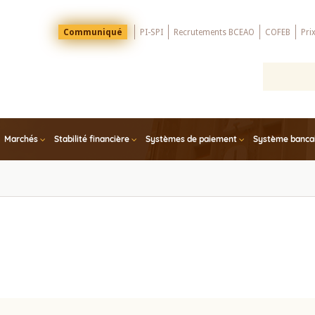
Menu
Communiqué
PI-SPI
Recrutements BCEAO
COFEB
Pri
Top
Marchés
Stabilité financière
Systèmes de paiement
Système bancair